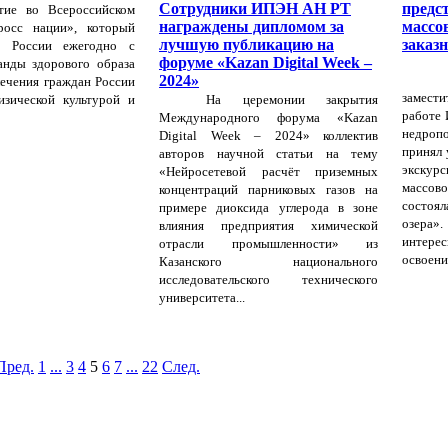
Сотрудники ИПЭН АН РТ
предс
тие во Всероссийском
награждены дипломом за
массо
росс нации», который
лучшую публикацию на
заказ
в России ежегодно с
форуме «Kazan Digital Week –
анды здорового образа
2024»
ечения граждан России
замест
изической культурой и
На церемонии закрытия
работе 
Международного форума «Kazan
недропо
Digital Week – 2024» коллектив
принял 
авторов научной статьи на тему
экскурс
«Нейросетевой расчёт приземных
массо
концентраций парниковых газов на
состоя
примере диоксида углерода в зоне
озера»
влияния предприятия химической
интер
отрасли промышленности» из
освоени
Казанского национального
исследовательского технического
университета...
Пред.
1
...
3
4
5
6
7
...
22
След.