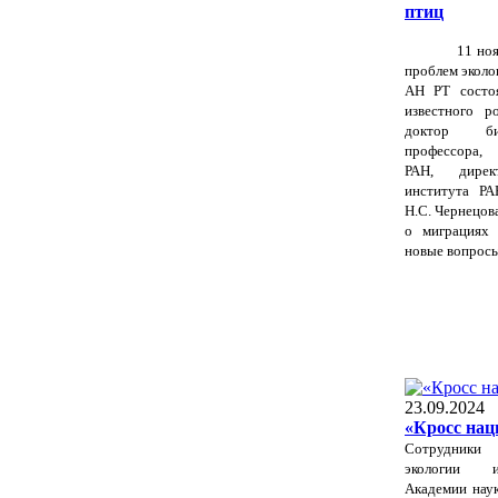
птиц
11 ноя
проблем эколо
АН РТ состоя
известного ро
доктор би
профессора, 
РАН, директ
института РАН
Н.С. Чернецов
о миграциях
новые вопросы»
23.09.2024
«Кросс наци
Сотрудник
экологии и
Академии наук