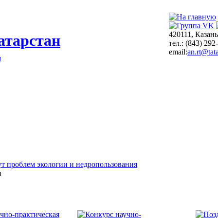
420111, Казань
атарстан
тел.: (843) 292
email:
an.rt@tata
я
т проблем экологии и недропользования
и