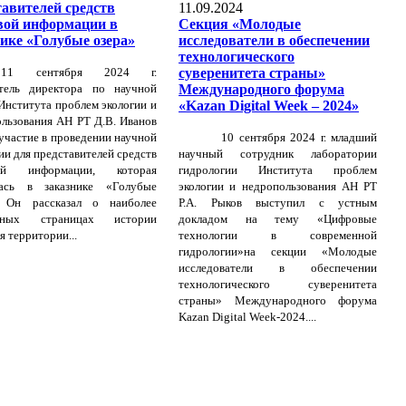
тавителей средств
11.09.2024
вой информации в
Секция «Молодые
нике «Голубые озера»
исследователи в обеспечении
технологического
11 сентября 2024 г.
суверенитета страны»
итель директора по научной
Международного форума
Института проблем экологии и
«Kazan Digital Week – 2024»
льзования АН РТ Д.В. Иванов
участие в проведении научной
10 сентября 2024 г. младший
ии для представителей средств
научный сотрудник лаборатории
вой информации, которая
гидрологии
Института проблем
лась в заказнике «Голубые
экологии и недропользования АН РТ
. Он рассказал о наиболее
Р.А. Рыков выступил с устным
есных страницах истории
докладом на тему «Цифровые
я территории...
технологии в современной
гидрологии»на секции «Молодые
исследователи в обеспечении
технологического суверенитета
страны»
Международного форума
Kazan Digital Week-2024....