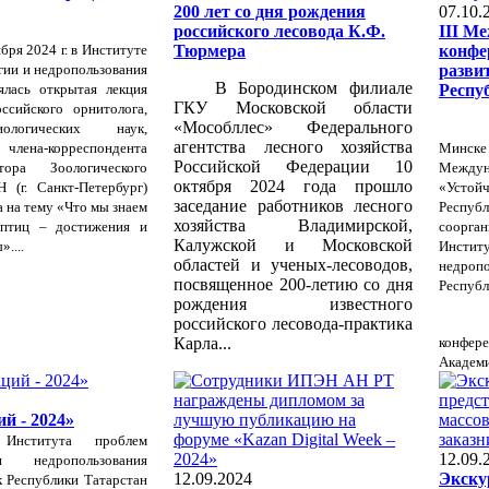
200 лет со дня рождения
07.10.
российского лесовода К.Ф.
III М
бря 2024 г. в Институте
Тюрмера
конфе
гии и недропользования
разви
В Бородинском филиале
лась открытая лекция
Респу
ГКУ Московской области
ссийского орнитолога,
«Мособллес» Федерального
ологических наук,
агентства лесного хозяйства
члена-корреспондента
Минс
Российской Федерации 10
ора Зоологического
Междун
октября 2024 года прошло
 (г. Санкт-Петербург)
«Устой
заседание работников лесного
а на тему «Что мы знаем
Респ
хозяйства Владимирской,
 птиц – достижения и
соорга
Калужской и Московской
....
Инсти
областей и ученых-лесоводов,
недроп
посвященное 200-летию со дня
Республ
рождения известного
российского лесовода-практика
Карла...
конфер
Академии
й - 2024»
и
Института проблем
12.09.
 недропользования
12.09.2024
Экску
 Республики Татарстан