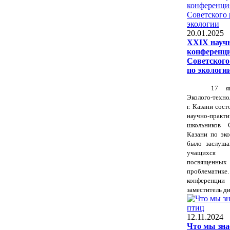
20.01.2025
XXIX науч
конференц
Советского
по экологи
17 я
Эколого-техн
г. Казани
сост
научно-прак
школьников 
Казани по эко
было заслуша
учащихся 
посвященн
проблемати
конференци
заместитель ди
12.11.2024
Что мы зна