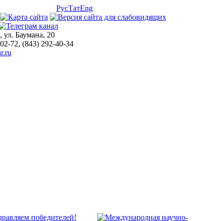
Рус
Тат
Eng
, ул. Баумана, 20
-02-72, (843) 292-40-34
r.ru