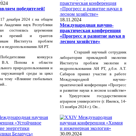
2024
авляем победителей!
17 декабря 2024 г. на общем
18.11.2024
ии Академии наук Республики
Международная научно-
тан состоялась церемония
практическая конференция
ния премий и грантов
«Прогресс и развитие науки в
никам Института проблем
лесном хозяйстве»
и и недропользования АН РТ.
Старший научный сотрудник
Победителями конкурса
лаборатории прикладной экологии
 В.А. Попова в области
Института проблем экологии и
ального
природопользования и
недропользования АН РТ, д.б.н. А.Т.
 окружающей среды за цикл
Сабиров принял участие в работе
на тему «Влияние глобальных
Международной научно-
й...
практической конференции «Прогресс
и развитие науки в лесном хозяйстве»
в Удмуртском
государственном
аграрном университете
(г. Ижевск, 14-
15 ноября 2024 г.). Он...
30.09.2024