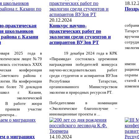
18.12.
Поздр
20.12.2024
но-практическая
Конкурс научно-
собран
ия школьников
практических работ по
Татарс
 района г. Казани
экологии среди студентов и
вруче
и
аспирантов ВУЗов РТ
сотруд
экологи
нваря 2025 года в
19 декабря 2024 года в КРК
ологическом лицее №79
«Пирамида» состоялась церемония
имени
оялась
состоялась XXIX
награждения победителей конкурса
рацион
тическая конференция
научно-исследовательских работ
охраны
Советского района г.
среди студентов и аспирантов ВУЗов
статей 
логии. На конференции
Республики Татарстан,
изменени
но более 70 докладов
организованного Министерством
школ г. Казани,
экологии и природных ресурсов РТ.
ых экологической
Победителями в номинации
ке. В работе жюри
«Экологическое благополучие –
и приняли участие
инновационные проекты и ...
ректора...
ем о миграциях
14.10.2024