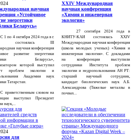
2024
XXIV Международная
еждународная научная
научная конференция
ренция «Устойчивое
«Химия и инженерная
тие энергетики
экология»
блики Беларусь»
27 сентября 2024 года в
С 1 по 4 октября 2024 года в г.
КНИТУ-КАИ состоялась XXIV
ке состоялась III
Международная научная конференция
ародная научная конференция
(школа молодых ученых) «Химия и
чивое развитие энергетики
инженерная экология». С докладами
ублики Беларусь»,
на конференции выступили
низатором которой выступил
сотрудники Института проблем
тут проблем экологии и
экологии и недропользования АН РТ:
ользования Академии наук
старший научный сотрудник,
ики Татарстан.
кандидат биологических наук А.Б.
Александрова (Тяжелые металлы в
С приветственным словом на
почвах...
енции выступил Президент
 наук,...
2024
рсия для