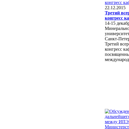
22.12.2015
Третий все
конгресс 
14-15 декаб
Минерально
университет
Санкт-Петер
Третий все
конгресс к
посвященны
международ