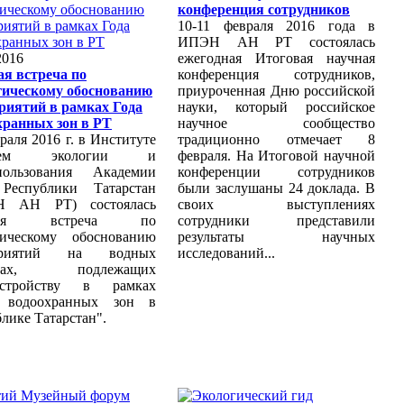
конференция сотрудников
10-11 февраля 2016 года в
ИПЭН АН РТ состоялась
2016
ежегодная Итоговая научная
ая встреча по
конференция сотрудников,
гическому обоснованию
приуроченная Дню российской
риятий в рамках Года
науки, который российское
хранных зон в РТ
научное сообщество
раля 2016 г. в Институте
традиционно отмечает 8
блем экологии и
февраля. На Итоговой научной
пользования Академии
конференции сотрудников
Республики Татарстан
были заслушаны 24 доклада. В
Н АН РТ) состоялась
своих выступлениях
очая встреча по
сотрудники представили
гическому обоснованию
результаты научных
приятий на водных
исследований...
ктах, подлежащих
устройству в рамках
 водоохранных зон в
лике Татарстан".