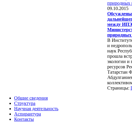
09.10.2015
Обсуждены
дальнейшег
между ИПЭ
Министерст
природных 
В Институт
и недропол
наук Респуб
прошла вст
экологии и
ресурсов Р
Татарстан 
Абдулганиев
коллективом
Страницы:
Общие сведения
Структура
Научная деятельность
Аспирантура
Контакты