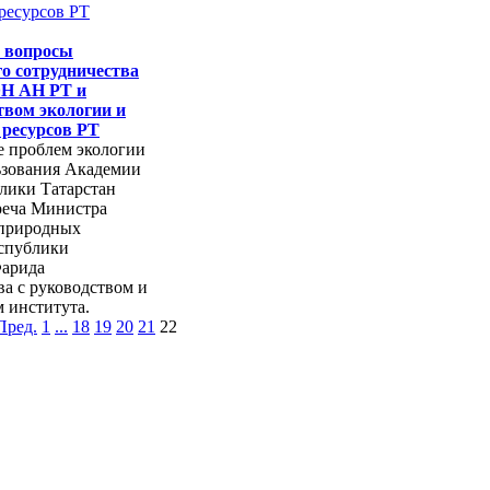
 вопросы
о сотрудничества
Н АН РТ и
вом экологии и
ресурсов РТ
е проблем экологии
ьзования Академии
лики Татарстан
реча Министра
 природных
еспублики
Фарида
а с руководством и
 института.
Пред.
1
...
18
19
20
21
22