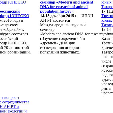
семинар «Modern and ancient
DNA for research of animal
российский
population history»
17.11.
кафедр ЮНЕСКО
14-15 декабря 2015 г.
в ИПЭН
Трети
ря 2015 года в
АН РТ состоится
юных 
-сырьевом
Международный научный
Татар
е «Горный» г.
семинар
13-14
бурга состоялся
«
Modern
and
ancient
DNA
for
research
цент
of
an
российский
(Изучение современной и
Казан
афедр ЮНЕСКО,
«древней» ДНК для
Трети
й 70-летию этой
исследования истории
крае
ной организации.
популяций животных).
Татар
посвя
чис
сохр
исто
родно
турист
иссле
деят
нравст