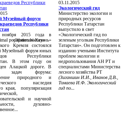
03.11.2015
Экологический гид
2015
Министерство экологии и
й Музейный форум
природных ресурсов
краеведов Республики
Республики Татарстан
стан
выпустило в свет
 ноября 2015 года в
«Экологический гид по
ре «Эрмитаж-Казань»
imal
population
history
»
зеленым уголкам Республики
ского Кремля состоялся
Татарстан». Он подготовлен к
й Музейный форум юных
изданию учеными Института
ведов Республики
проблем экологии и
стан. В этом году он
недропользования АН РТ и
щен Алацкой дороге. В
специалистами Министерства
ле задач форума:
лесного хозяйства РТ
анение природного и
(Зиганшин И.И., Иванов Д.В.,
рического наследия
Томаева И.Ф. Экологический
го края, популяризация
гид по...
ической,
довательской и научной
ельности, духовно-
венное...