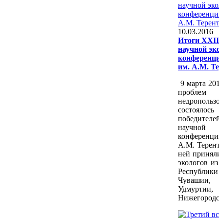
10.03.2016
Итоги XXI
научной эк
конференц
им. А.М. Т
9 марта 20
пробле
недропол
состояло
победител
научной 
конференц
А.М. Терент
ней принял
экологов из
Республики 
Чуваши
Удмуртии
Нижегородск