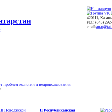
420111, Казань
атарстан
тел.: (843) 292
email:
an.rt@tata
я
т проблем экологии и недропользования
и
II Республиканская