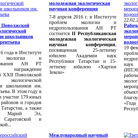
молодежная экологическая
научная конференция
7-8 апреля 2016 г. в Институте
22.02.
проблем экологии и
I Поволжской
Рабоч
недропользования АН РТ
ологической
эколо
состоится
II Республиканская
ии школьников
мероп
молодежная экологическая
ерентьева
водоо
научная конференция
,
19 фев
посвященная 25-летнему
16 года в Институте
про
юбилею Академии наук
м экологии и
недро
Республики Татарстан и 15-
ьзования АН РТ
наук 
летнему юбилею «Хартии
сь награждение
(ИПЭ
Земли»
ей
XXII
Поволжской
раб
экологической
эколо
ии школьников им.
меро
ьева. В этом году в
объе
и участие 179 юных
благо
 районов и городов
«Года
Татарстан, а также
Респуб
и, Марий Эл,
, Саратовской и
ой...
Международный научный