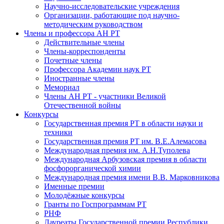
Научно-исследовательские учреждения
Организации, работающие под научно-
методическим руководством
Члены и профессора АН РТ
Действительные члены
Члены-корреспонденты
Почетные члены
Профессора Академии наук РТ
Иностранные члены
Мемориал
Члены АН РТ - участники Великой
Отечественной войны
Конкурсы
Государственная премия РТ в области науки и
техники
Государственная премия РТ им. В.Е.Алемасова
Международная премия им. А.Н.Туполева
Международная Арбузовская премия в области
фосфорорганической химии
Международная премия имени В.В. Марковникова
Именные премии
Молодёжные конкурсы
Гранты по Госпрограммам РТ
РНФ
Лауреаты Государственной премии Республики