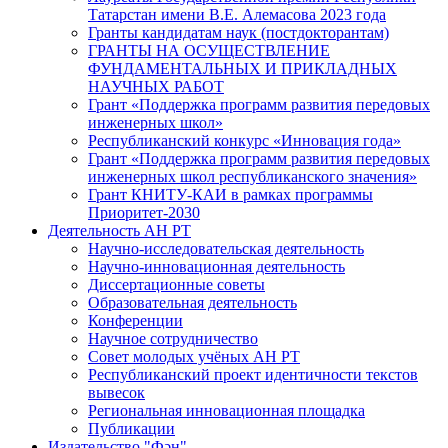
Татарстан имени В.Е. Алемасова 2023 года
Гранты кандидатам наук (постдокторантам)
ГРАНТЫ НА ОСУЩЕСТВЛЕНИЕ
ФУНДАМЕНТАЛЬНЫХ И ПРИКЛАДНЫХ
НАУЧНЫХ РАБОТ
Грант «Поддержка программ развития передовых
инженерных школ»
Республиканский конкурс «Инновация года»
Грант «Поддержка программ развития передовых
инженерных школ республиканского значения»
Грант КНИТУ-КАИ в рамках программы
Приоритет-2030
Деятельность АН РТ
Научно-исследовательская деятельность
Научно-инновационная деятельность
Диссертационные советы
Образовательная деятельность
Конференции
Научное сотрудничество
Совет молодых учёных АН РТ
Республиканский проект идентичности текстов
вывесок
Региональная инновационная площадка
Публикации
Издательство "Фән"