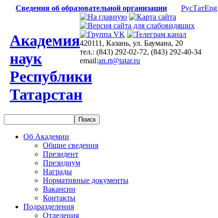
Сведения об образовательной организации
Рус
Тат
Eng
Академия
420111, Казань, ул. Баумана, 20
тел.: (843) 292-02-72, (843) 292-40-34
наук
email:
an.rt@tatar.ru
Республики
Татарстан
Об Академии
Общие сведения
Президент
Президиум
Награды
Нормативные документы
Вакансии
Контакты
Подразделения
Отделения