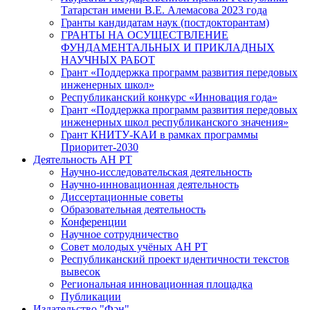
Татарстан имени В.Е. Алемасова 2023 года
Гранты кандидатам наук (постдокторантам)
ГРАНТЫ НА ОСУЩЕСТВЛЕНИЕ
ФУНДАМЕНТАЛЬНЫХ И ПРИКЛАДНЫХ
НАУЧНЫХ РАБОТ
Грант «Поддержка программ развития передовых
инженерных школ»
Республиканский конкурс «Инновация года»
Грант «Поддержка программ развития передовых
инженерных школ республиканского значения»
Грант КНИТУ-КАИ в рамках программы
Приоритет-2030
Деятельность АН РТ
Научно-исследовательская деятельность
Научно-инновационная деятельность
Диссертационные советы
Образовательная деятельность
Конференции
Научное сотрудничество
Совет молодых учёных АН РТ
Республиканский проект идентичности текстов
вывесок
Региональная инновационная площадка
Публикации
Издательство "Фән"