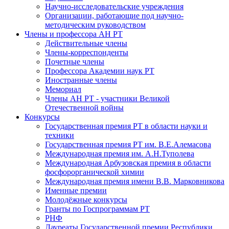
Научно-исследовательские учреждения
Организации, работающие под научно-
методическим руководством
Члены и профессора АН РТ
Действительные члены
Члены-корреспонденты
Почетные члены
Профессора Академии наук РТ
Иностранные члены
Мемориал
Члены АН РТ - участники Великой
Отечественной войны
Конкурсы
Государственная премия РТ в области науки и
техники
Государственная премия РТ им. В.Е.Алемасова
Международная премия им. А.Н.Туполева
Международная Арбузовская премия в области
фосфорорганической химии
Международная премия имени В.В. Марковникова
Именные премии
Молодёжные конкурсы
Гранты по Госпрограммам РТ
РНФ
Лауреаты Государственной премии Республики