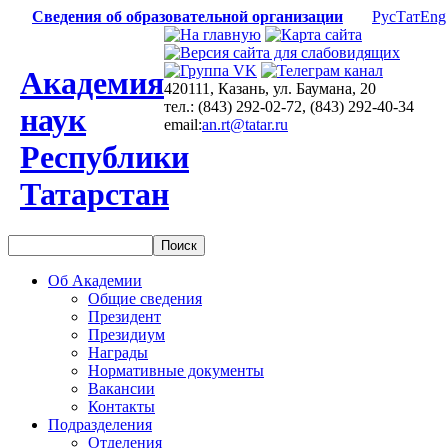
Сведения об образовательной организации
Рус
Тат
Eng
Академия
420111, Казань, ул. Баумана, 20
тел.: (843) 292-02-72, (843) 292-40-34
наук
email:
an.rt@tatar.ru
Республики
Татарстан
Об Академии
Общие сведения
Президент
Президиум
Награды
Нормативные документы
Вакансии
Контакты
Подразделения
Отделения