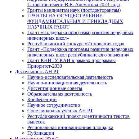
Татарстан имени В.Е. Алемасова 2023 года
Гранты кандидатам наук (постдокторантам)
ГРАНТЫ НА ОСУЩЕСТВЛЕНИЕ
ФУНДАМЕНТАЛЬНЫХ И ПРИКЛАДНЫХ
НАУЧНЫХ РАБОТ
Грант «Поддержка программ развития передовых
инженерных школ»
Республиканский конкурс «Инновация года»
Грант «Поддержка программ развития передовых
инженерных школ республиканского значения»
Грант КНИТУ-КАИ в рамках программы
Приоритет-2030
Деятельность АН РТ
Научно-исследовательская деятельность
Научно-инновационная деятельность
Диссертационные советы
Образовательная деятельность
Конференции
Научное сотрудничество
Совет молодых учёных АН РТ
Республиканский проект идентичности текстов
вывесок
Региональная инновационная площадка
Публикации
Издательство "Фән"