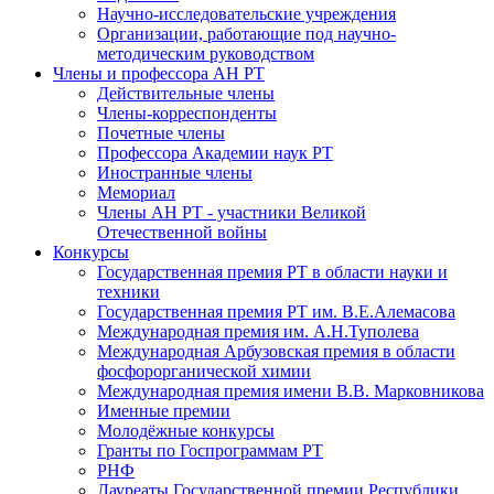
Научно-исследовательские учреждения
Организации, работающие под научно-
методическим руководством
Члены и профессора АН РТ
Действительные члены
Члены-корреспонденты
Почетные члены
Профессора Академии наук РТ
Иностранные члены
Мемориал
Члены АН РТ - участники Великой
Отечественной войны
Конкурсы
Государственная премия РТ в области науки и
техники
Государственная премия РТ им. В.Е.Алемасова
Международная премия им. А.Н.Туполева
Международная Арбузовская премия в области
фосфорорганической химии
Международная премия имени В.В. Марковникова
Именные премии
Молодёжные конкурсы
Гранты по Госпрограммам РТ
РНФ
Лауреаты Государственной премии Республики