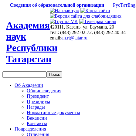
Сведения об образовательной организации
Рус
Тат
Eng
Академия
420111, Казань, ул. Баумана, 20
тел.: (843) 292-02-72, (843) 292-40-34
наук
email:
an.rt@tatar.ru
Республики
Татарстан
Об Академии
Общие сведения
Президент
Президиум
Награды
Нормативные документы
Вакансии
Контакты
Подразделения
Отделения