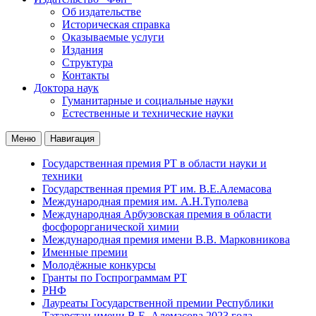
Об издательстве
Историческая справка
Оказываемые услуги
Издания
Структура
Контакты
Доктора наук
Гуманитарные и социальные науки
Естественные и технические науки
Меню
Навигация
Государственная премия РТ в области науки и
техники
Государственная премия РТ им. В.Е.Алемасова
Международная премия им. А.Н.Туполева
Международная Арбузовская премия в области
фосфорорганической химии
Международная премия имени В.В. Марковникова
Именные премии
Молодёжные конкурсы
Гранты по Госпрограммам РТ
РНФ
Лауреаты Государственной премии Республики
Татарстан имени В.Е. Алемасова 2023 года