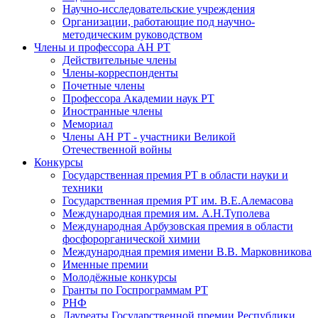
Научно-исследовательские учреждения
Организации, работающие под научно-
методическим руководством
Члены и профессора АН РТ
Действительные члены
Члены-корреспонденты
Почетные члены
Профессора Академии наук РТ
Иностранные члены
Мемориал
Члены АН РТ - участники Великой
Отечественной войны
Конкурсы
Государственная премия РТ в области науки и
техники
Государственная премия РТ им. В.Е.Алемасова
Международная премия им. А.Н.Туполева
Международная Арбузовская премия в области
фосфорорганической химии
Международная премия имени В.В. Марковникова
Именные премии
Молодёжные конкурсы
Гранты по Госпрограммам РТ
РНФ
Лауреаты Государственной премии Республики