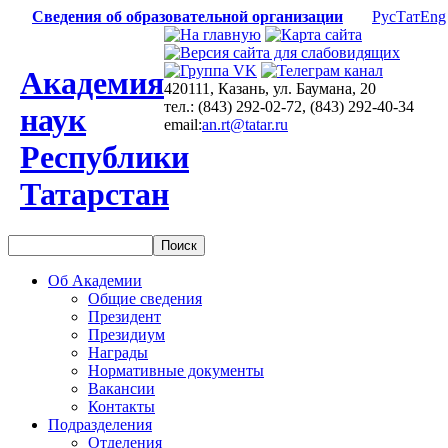
Сведения об образовательной организации
Рус
Тат
Eng
Академия
420111, Казань, ул. Баумана, 20
тел.: (843) 292-02-72, (843) 292-40-34
наук
email:
an.rt@tatar.ru
Республики
Татарстан
Об Академии
Общие сведения
Президент
Президиум
Награды
Нормативные документы
Вакансии
Контакты
Подразделения
Отделения