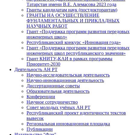
Татарстан имени В.Е. Алемасова 2023 года
Гранты кандидатам наук (постдокторантам)
ГРАНТЫ НА ОСУЩЕСТВЛЕНИЕ
ФУНДАМЕНТАЛЬНЫХ И ПРИКЛАДНЫХ
НАУЧНЫХ РАБОТ
Грант «Поддержка программ развития передовых
инженерных школ»
Республиканский конкурс «Инновация года»
Грант «Поддержка программ развития передовых
инженерных школ республиканского значения»
Грант КНИТУ-КАИ в рамках программы
Приоритет-2030
Деятельность АН РТ
Научно-исследовательская деятельность
Научно-инновационная деятельность
Диссертационные советы
Образовательная деятельность
Конференции
Научное сотрудничество
Совет молодых учёных АН РТ
Республиканский проект идентичности текстов
вывесок
Региональная инновационная площадка
Публикации
Издательство "Фән"