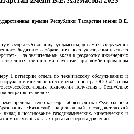
тарстан имени В.Е. Алемасова 2023
ударственная премии Республики Татарстан имени В.Е.
центу кафедры «Основания, фундаменты, динамика сооружений
венного бюджетного образовательного учреждения высшего
рситет» – за значительный вклад в разработку инженерных
в сложенных глинистыми грунтами при комбинированном
еру 1 категории отдела по техническому обслуживанию и
и сооружений инженерно-технического центра ООО «Газпром
ргоресурсосберегающих технологий получения в Республике
тва нитратов целлюлозы.
таршему преподавателю кафедры общей физики Федерального
бразования «Казанский национальный исследовательский
 вклад в исследование газодинамических, кинетических и
ых и молекулярных газах при атмосферном давлении.