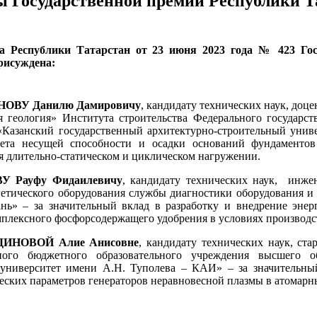
ы Государственной премии Республики Та
а Республики Татарстан от 23 июня 2023 года № 423 Гос
рисуждена:
ОВУ Данилю Дамировичу
, кандидату технических наук, до
я геология» Института строительства
Федерального государст
Казанский государственный архитектурно-строительный униве
ета н
есущей способности и осадки оснований фундаменто
 длительно-статическом и циклическом нагружении.
У Рауфу Фидаилевичу
, кандидату технических наук,
инжен
гетического оборудования службы диагностики оборудования 
ань» – за значительный вклад в разработку и внедрение эне
мплексного фосфорсодержащего удобрения в условиях производс
ИНОВОЙ Алие Анисовне
, кандидату технических наук, с
нного бюджетного образовательного учреждения высшего о
университет имени А.Н. Туполева – КАИ» – за значительный
еских параметров генераторов неравновесной плазмы в атомарн