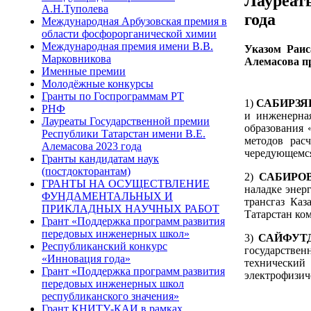
Лауреат
А.Н.Туполева
года
Международная Арбузовская премия в
области фосфорорганической химии
Международная премия имени В.В.
Указом Раис
Марковникова
Алемасова п
Именные премии
Молодёжные конкурсы
Гранты по Госпрограммам РТ
1)
САБИРЗЯН
РНФ
и инженерна
Лауреаты Государственной премии
образования
«
Республики Татарстан имени В.Е.
методов расч
Алемасова 2023 года
чередующемся
Гранты кандидатам наук
(постдокторантам)
2)
САБИРОВ
ГРАНТЫ НА ОСУЩЕСТВЛЕНИЕ
наладке энер
ФУНДАМЕНТАЛЬНЫХ И
трансгаз Каз
ПРИКЛАДНЫХ НАУЧНЫХ РАБОТ
Татарстан ко
Грант «Поддержка программ развития
передовых инженерных школ»
3)
САЙФУТД
Республиканский конкурс
государстве
«Инновация года»
технический 
Грант «Поддержка программ развития
электрофизич
передовых инженерных школ
республиканского значения»
Грант КНИТУ-КАИ в рамках