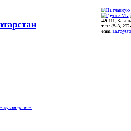
420111, Казань
атарстан
тел.: (843) 292
email:
an.rt@tata
м руководством