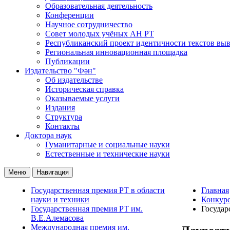
Образовательная деятельность
Конференции
Научное сотрудничество
Совет молодых учёных АН РТ
Республиканский проект идентичности текстов вы
Региональная инновационная площадка
Публикации
Издательство "Фән"
Об издательстве
Историческая справка
Оказываемые услуги
Издания
Структура
Контакты
Доктора наук
Гуманитарные и социальные науки
Естественные и технические науки
Меню
Навигация
Государственная премия РТ в области
Главная
науки и техники
Конкур
Государственная премия РТ им.
Государ
В.Е.Алемасова
Международная премия им.