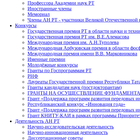
Профессора Академии наук РТ
Иностранные члены
Мемориал
Члены АН РТ - участники Великой Отечественной
Конкурсы
Государственная премия РТ в области науки и техн
Государственная премия РТ им. В.Е.Алемасова
Международная премия им. А.Н.Туполева
Международная Арбузовская премия в области фос
Международная премия имени В.В. Марковникова
Именные премии
Молодёжные конкурсы
Гранты по Госпрограммам РТ
РНФ
Лауреаты Государственной премии Республики Тата
Гранты кандидатам наук (постдокторантам)
ГРАНТЫ НА ОСУЩЕСТВЛЕНИЕ ФУНДАМЕНТА
Грант «Поддержка программ развития передовых 
Республиканский конкурс «Инновация года»
Грант «Поддержка программ развития передовых и
Грант КНИТУ-КАИ в рамках программы Приорите
Деятельность АН РТ
Научно-исследовательская деятельность
Научно-инновационная деятельность
Диссертационные советы