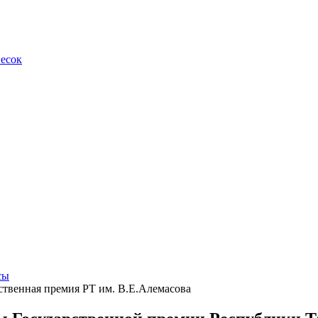
весок
сы
ственная премия РТ им. В.Е.Алемасова