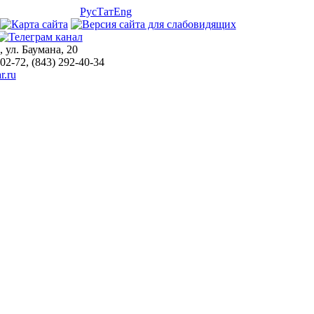
Рус
Тат
Eng
, ул. Баумана, 20
-02-72, (843) 292-40-34
r.ru