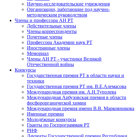
Научно-исследовательские учреждения
Организации, работающие под научно-
методическим руководством
Члены и профессора АН РТ
Действительные члены
Члены-корреспонденты
Почетные члены
Профессора Академии наук РТ
Иностранные члены
Мемориал
Члены АН РТ - участники Великой
Отечественной войны
Конкурсы
Государственная премия РТ в области науки и
техники
Государственная премия РТ им. В.Е.Алемасова
Международная премия им. А.Н.Туполева
Международная Арбузовская премия в области
фосфорорганической химии
Международная премия имени В.В. Марковникова
Именные премии
Молодёжные конкурсы
Гранты по Госпрограммам РТ
РНФ
Лауреаты Государственной премии Республики