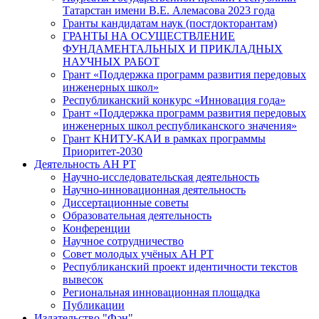
Татарстан имени В.Е. Алемасова 2023 года
Гранты кандидатам наук (постдокторантам)
ГРАНТЫ НА ОСУЩЕСТВЛЕНИЕ
ФУНДАМЕНТАЛЬНЫХ И ПРИКЛАДНЫХ
НАУЧНЫХ РАБОТ
Грант «Поддержка программ развития передовых
инженерных школ»
Республиканский конкурс «Инновация года»
Грант «Поддержка программ развития передовых
инженерных школ республиканского значения»
Грант КНИТУ-КАИ в рамках программы
Приоритет-2030
Деятельность АН РТ
Научно-исследовательская деятельность
Научно-инновационная деятельность
Диссертационные советы
Образовательная деятельность
Конференции
Научное сотрудничество
Совет молодых учёных АН РТ
Республиканский проект идентичности текстов
вывесок
Региональная инновационная площадка
Публикации
Издательство "Фән"