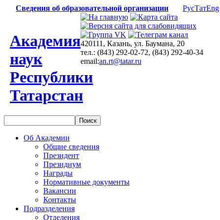
Сведения об образовательной организации
Рус
Тат
Eng
Академия
420111, Казань, ул. Баумана, 20
тел.: (843) 292-02-72, (843) 292-40-34
наук
email:
an.rt@tatar.ru
Республики
Татарстан
Об Академии
Общие сведения
Президент
Президиум
Награды
Нормативные документы
Вакансии
Контакты
Подразделения
Отделения