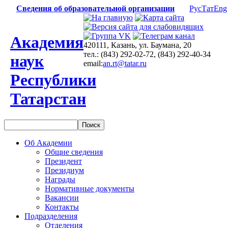
Сведения об образовательной организации
Рус
Тат
Eng
Академия
420111, Казань, ул. Баумана, 20
тел.: (843) 292-02-72, (843) 292-40-34
наук
email:
an.rt@tatar.ru
Республики
Татарстан
Об Академии
Общие сведения
Президент
Президиум
Награды
Нормативные документы
Вакансии
Контакты
Подразделения
Отделения