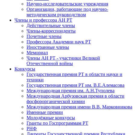
Научно-исследовательские учреждения
Организации, работающие под научно-
методическим руководством
Члены и профессора АН РТ
Действительные члены
Члены-корреспонденты
Почетные члены
Профессора Академии наук РТ
Иностранные члены
Мемориал
Члены АН РТ - участники Великой
Отечественной войны
Конкурсы
Государственная премия РТ в области науки и
техники
Государственная премия РТ им. В.Е.Алемасова
Международная премия им. А.Н.Туполева
Международная Арбузовская премия в области
фосфорорганической химии
Международная премия имени В.В. Марковникова
Именные премии
Молодёжные конкурсы
Гранты по Госпрограммам РТ
РНФ
Лауреаты Государственной премии Республики