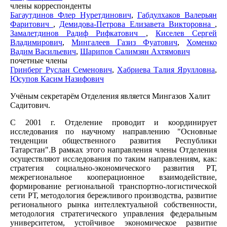
члены корреспонденты
Багаутдинов Флер Нуретдинович
,
Габдулхаков Валерьян
Фаритович
,
Демидова-Петрова Елизавета Викторовна
,
Замалетдинов Радиф Рифкатович
,
Киселев Сергей
Владимирович
,
Мингалеев Газиз Фуатович
,
Хоменко
Вадим Васильевич
,
Шарипов Салимзян Ахтямович
почетные члены
Гринберг Руслан Семенович
,
Хабриева Талия Ярулловна
,
Юсупов Касим Назифович
Учёным секретарём Отделения является Мингазов Халит
Садитович.
С 2001 г. Отделение проводит и координирует
исследования по научному направлению "Основные
тенденции общественного развития Республики
Татарстан".В рамках этого направления члены Отделения
осуществляют исследования по таким направлениям, как:
стратегия социально-экономического развития РТ
,
межрегиональное кооперационное взаимодействие,
формирование региональной транспортно-логистической
сети РТ, методология бережливого производства, развитие
регионального рынка интеллектуальной собственности,
методология стратегического управления федеральным
университетом, устойчивое экономическое развитие