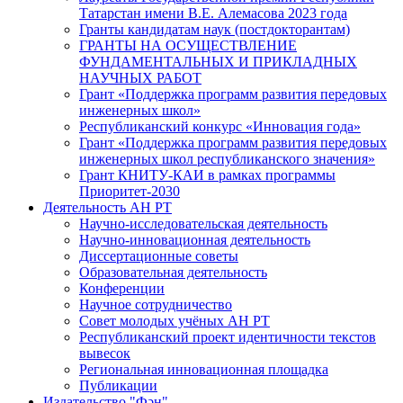
Татарстан имени В.Е. Алемасова 2023 года
Гранты кандидатам наук (постдокторантам)
ГРАНТЫ НА ОСУЩЕСТВЛЕНИЕ
ФУНДАМЕНТАЛЬНЫХ И ПРИКЛАДНЫХ
НАУЧНЫХ РАБОТ
Грант «Поддержка программ развития передовых
инженерных школ»
Республиканский конкурс «Инновация года»
Грант «Поддержка программ развития передовых
инженерных школ республиканского значения»
Грант КНИТУ-КАИ в рамках программы
Приоритет-2030
Деятельность АН РТ
Научно-исследовательская деятельность
Научно-инновационная деятельность
Диссертационные советы
Образовательная деятельность
Конференции
Научное сотрудничество
Совет молодых учёных АН РТ
Республиканский проект идентичности текстов
вывесок
Региональная инновационная площадка
Публикации
Издательство "Фән"