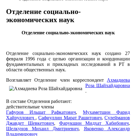
Отделение социально-
экономических наук
Отделение социально-экономических наук
Отделение социально-экономических наук создано 27
февраля 1996 года с целью организации и координации
фундаментальных и прикладных исследований в РТ в
области общественных наук.
Возглавляет Отделение
член корреспондент
Ахмадиева
Роза Шайхайдаровна
.
В составе Отделения работают:
действительные члены
Гафуров Ильшат Рафкатович
,
Мухаметшин Фарид
Хайруллович
,
Сафиуллин Марат Рашитович
,
Сулейманов
Джавдет Шевкетович
,
Фарукшин Мидхат Хабибович
,
Щелкунов Михаил Дмитриевич
,
Яковенко Александр
Владимирович