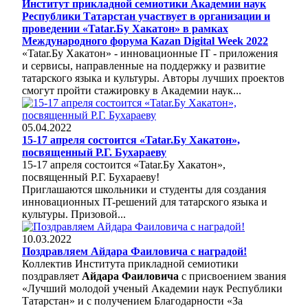
Институт прикладной семиотики Академии наук
Республики Татарстан участвует в организации и
проведении «Tatar.Бу Хакатон» в рамках
Международного форума Kazan Digital Week 2022
«Tatar.Бу Хакатон» - инновационные IT - приложения
и сервисы, направленные на поддержку и развитие
татарского языка и культуры. Авторы лучших проектов
смогут пройти стажировку в Академии наук...
05.04.2022
15-17 апреля состоится «Tatar.Бу Хакатон»,
посвященный Р.Г. Бухараеву
15-17 апреля состоится «Tatar.Бу Хакатон»,
посвященный Р.Г. Бухараеву!
Приглашаются школьники и студенты для создания
инновационных IT-решений для татарского языка и
культуры. Призовой...
10.03.2022
Поздравляем Айдара Фаиловича с наградой!
Коллектив Института прикладной семиотики
поздравляет
Айдара Фаиловича
с присвоением звания
«Лучший молодой ученый Академии наук Республики
Татарстан» и с получением Благодарности «За