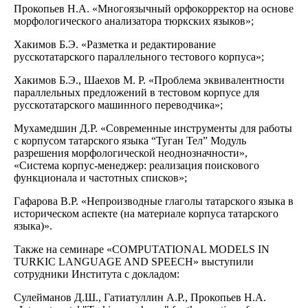
Прокопьев Н.А. «Многоязычный орфокорректор на основе
морфологического анализатора тюркских языков»;
Хакимов Б.Э. «Разметка и редактирование
русскотатарского параллельного тестового корпуса»;
Хакимов Б.Э., Шаехов М. Р. «Проблема эквивалентности
параллельных предложений в тестовом корпусе для
русскотатарского машинного переводчика»;
Мухамедшин Д.Р. «Современные инструменты для работы
с корпусом татарского языка “Туган Тел” Модуль
разрешения морфологической неоднозначности»,
«Система корпус-менеджер: реализация поискового
функционала и частотных списков»;
Гафарова В.Р. «Непроизводные глаголы татарского языка в
историческом аспекте (на материале корпуса татарского
языка)».
Также на семинаре «COMPUTATIONAL MODELS IN
TURKIC LANGUAGE AND SPEECH» выступили
сотрудники Института с докладом:
Сулейманов Д.Ш., Гатиатуллин А.Р., Прокопьев Н.А.