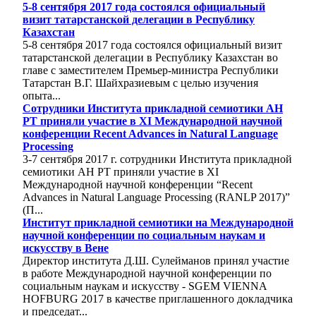
5-8 сентября 2017 года состоялся официальный
визит татарстанской делегации в Республику
Казахстан
5-8 сентября 2017 года состоялся официальный визит
татарстанской делегации в Республику Казахстан во
главе с заместителем Премьер-министра Республики
Татарстан В.Г. Шайхразиевым с целью изучения
опыта...
Cотрудники Института прикладной семиотики АН
РТ приняли участие в XI Международной научной
конференции Recent Advances in Natural Language
Processing
3-7 сентября 2017 г. сотрудники Института прикладной
семиотики АН РТ приняли участие в XI
Международной научной конференции “Recent
Advances in Natural Language Processing (RANLP 2017)”
(П...
Институт прикладной семиотики на Международной
научной конференции по социальным наукам и
искусству в Вене
Директор института Д.Ш. Сулейманов принял участие
в работе Международной научной конференции по
социальным наукам и искусству - SGEM VIENNA
HOFBURG 2017 в качестве приглашенного докладчика
и председат...