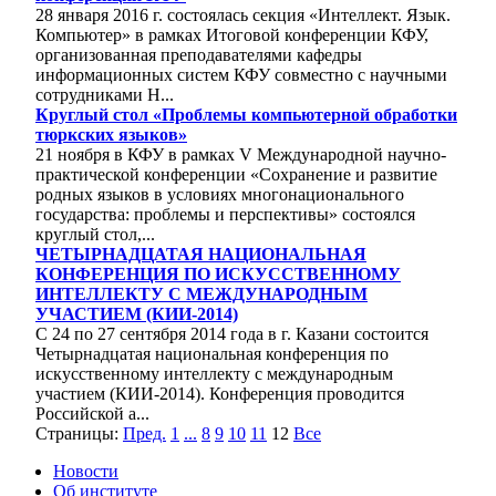
28 января 2016 г. состоялась секция «Интеллект. Язык.
Компьютер» в рамках Итоговой конференции КФУ,
организованная преподавателями кафедры
информационных систем КФУ совместно с научными
сотрудниками Н...
Круглый стол «Проблемы компьютерной обработки
тюркских языков»
21 ноября в КФУ в рамках V Международной научно-
практической конференции «Сохранение и развитие
родных языков в условиях многонационального
государства: проблемы и перспективы» состоялся
круглый стол,...
ЧЕТЫРНАДЦАТАЯ НАЦИОНАЛЬНАЯ
КОНФЕРЕНЦИЯ ПО ИСКУССТВЕННОМУ
ИНТЕЛЛЕКТУ С МЕЖДУНАРОДНЫМ
УЧАСТИЕМ (КИИ-2014)
С 24 по 27 сентября 2014 года в г. Казани состоится
Четырнадцатая национальная конференция по
искусственному интеллекту с международным
участием (КИИ-2014). Конференция проводится
Российской а...
Страницы:
Пред.
1
...
8
9
10
11
12
Все
Новости
Об институте