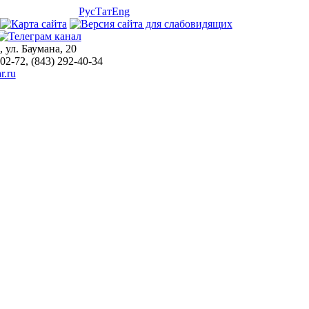
Рус
Тат
Eng
, ул. Баумана, 20
-02-72, (843) 292-40-34
r.ru