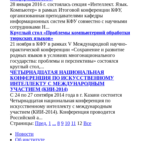
28 января 2016 г. состоялась секция «Интеллект. Язык.
Компьютер» в рамках Итоговой конференции КФУ,
организованная преподавателями кафедры
информационных систем КФУ совместно с научными
сотрудниками Н...
Круглый стол «Проблемы компьютерной обработки
тюркских языков»
21 ноября в КФУ в рамках V Международной научно-
практической конференции «Сохранение и развитие
родных языков в условиях многонационального
государства: проблемы и перспективы» состоялся
круглый стол,...
ЧЕТЫРНАДЦАТАЯ НАЦИОНАЛЬНАЯ
КОНФЕРЕНЦИЯ ПО ИСКУССТВЕННОМУ
ИНТЕЛЛЕКТУ С МЕЖДУНАРОДНЫМ
УЧАСТИЕМ (КИИ-2014)
С 24 по 27 сентября 2014 года в г. Казани состоится
Четырнадцатая национальная конференция по
искусственному интеллекту с международным
участием (КИИ-2014). Конференция проводится
Российской а...
Страницы:
Пред.
1
...
8
9
10
11
12
Все
Новости
Об институте