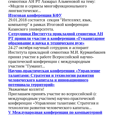
семиотики АН РТ Акмарал Альменовой на тему:
«Модели и сервисы многофункционального
лингвистическог...
Итоговая конференция КФУ
29.01.2018 состоится секция "Интеллект, язык,
компьютер" в рамках Итоговой конференции
Казанского университета.
Cотрудники Института прикладной семиотики АН
РТ приняли участие в конференции «Гуманитарное
образование и наука в техническом вузе»
24-27 октября научный сотрудник и аспирант
Института прикладной семиотики М.И. Курманбакиев
принял участие в работе Всероссийской научно-
практической конференции с международным
участием "Гуманит...
Научно-практическая конференция «Управление
талантами: Стратегия и технологии развития
человеческого капитала и инновационного
потенциала территорий»
Уважаемые коллеги!
Приглашаем принять участие во всероссийской (с
международным участием) научно-практической
конференции «Управление талантами: Стратегия и
технологии развития человеческого капитала...
V Международная конференция по компьютерной