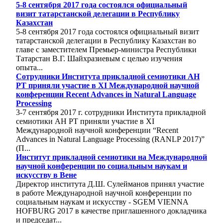
5-8 сентября 2017 года состоялся официальный
визит татарстанской делегации в Республику
Казахстан
5-8 сентября 2017 года состоялся официальный визит
татарстанской делегации в Республику Казахстан во
главе с заместителем Премьер-министра Республики
Татарстан В.Г. Шайхразиевым с целью изучения
опыта...
Cотрудники Института прикладной семиотики АН
РТ приняли участие в XI Международной научной
конференции Recent Advances in Natural Language
Processing
3-7 сентября 2017 г. сотрудники Института прикладной
семиотики АН РТ приняли участие в XI
Международной научной конференции “Recent
Advances in Natural Language Processing (RANLP 2017)”
(П...
Институт прикладной семиотики на Международной
научной конференции по социальным наукам и
искусству в Вене
Директор института Д.Ш. Сулейманов принял участие
в работе Международной научной конференции по
социальным наукам и искусству - SGEM VIENNA
HOFBURG 2017 в качестве приглашенного докладчика
и председат...