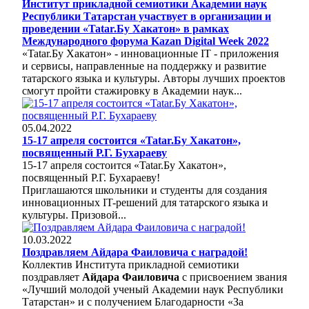
Институт прикладной семиотики Академии наук
Республики Татарстан участвует в организации и
проведении «Tatar.Бу Хакатон» в рамках
Международного форума Kazan Digital Week 2022
«Tatar.Бу Хакатон» - инновационные IT - приложения
и сервисы, направленные на поддержку и развитие
татарского языка и культуры. Авторы лучших проектов
смогут пройти стажировку в Академии наук...
05.04.2022
15-17 апреля состоится «Tatar.Бу Хакатон»,
посвященный Р.Г. Бухараеву
15-17 апреля состоится «Tatar.Бу Хакатон»,
посвященный Р.Г. Бухараеву!
Приглашаются школьники и студенты для создания
инновационных IT-решений для татарского языка и
культуры. Призовой...
10.03.2022
Поздравляем Айдара Фаиловича с наградой!
Коллектив Института прикладной семиотики
поздравляет
Айдара Фаиловича
с присвоением звания
«Лучший молодой ученый Академии наук Республики
Татарстан» и с получением Благодарности «За