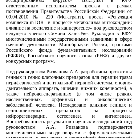
ассоциированных вирусов». Выступал в КФУ
ответственным исполнителем проекта в рамках
постановления Правительства Российской Федерации от
09.04.2010 № 220 (Мегагрант), проект «Регуляция
комплекса mTOR1 в процессе метаболизма митохондрий:
влияние на воспаление и канцерогенез» под руководством
ведущего ученого Симона Ханс-Уве. Руководил в КФУ
многочисленными государственными заданиями в сфере
научной деятельности Минобрнауки России, грантами
Российского фонда фундаментальных исследований
(РФФИ), Российского научного фонда (РНФ) и других
конкурсных программ.
Под руководством Ризванова А.А. разработаны прототипы
генных и генно-клеточных препаратов для терапии травм
периферической и центральной нервной системы, опорно-
двигательного аппарата, ишемии нижних конечностей, а
также нейродегенеративных (в том числе редких
наследственных, орфанных) и онкологических
заболеваний человека. Исследовано влияние генных и
генно-клеточных препаратов на процессы
нейрорегенерации, остеогенеза и ангиогенеза.
Востребованность результатов научных исследований под
руководством А.А. Ризванова подтверждается
многочисленными хоздоговорами с фармацевтическими