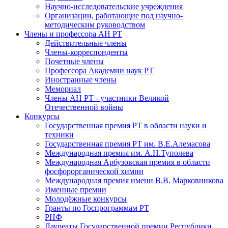
Научно-исследовательские учреждения
Организации, работающие под научно-
методическим руководством
Члены и профессора АН РТ
Действительные члены
Члены-корреспонденты
Почетные члены
Профессора Академии наук РТ
Иностранные члены
Мемориал
Члены АН РТ - участники Великой
Отечественной войны
Конкурсы
Государственная премия РТ в области науки и
техники
Государственная премия РТ им. В.Е.Алемасова
Международная премия им. А.Н.Туполева
Международная Арбузовская премия в области
фосфорорганической химии
Международная премия имени В.В. Марковникова
Именные премии
Молодёжные конкурсы
Гранты по Госпрограммам РТ
РНФ
Лауреаты Государственной премии Республики