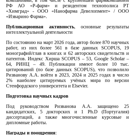
компаниями, в том числе с крупнейшей фармкомпанией
РФ АО «Р-фарм» и резидентом технополиса РТ
«Химград» - ООО «Нанофарма Девелопмент» / ООО
«Изварино Фарма».
Публикационная активность
, основные результаты
интеллектуальной деятельности
По состоянию на март 2026 года, автор более 870 научных
работ, из них более 561 в базе данных SCOPUS, 19
монографий/глав в книгах и 62 авторских свидетельств и
патентов. Индекс Хирша SCOPUS – 53, Google Scholar –
64, РИНЦ – 49. Публикации имеют более 10 тыс.
цитирований (по базе данных SCOPUS), что позволило
Ризванову А.А. войти в 2023, 2024 и 2025 годах в число
2% наиболее цитируемых учёных мира по версии
Стенфордского университета и Elsevier.
Подготовка научных кадров
Под руководством Ризванова А.А. защищено 25
кандидатских, 5 докторских и 1 Ph.D (Португалия)
диссертаций, а также многочисленные курсовые и
дипломные работы.
Награды и поощрения
: