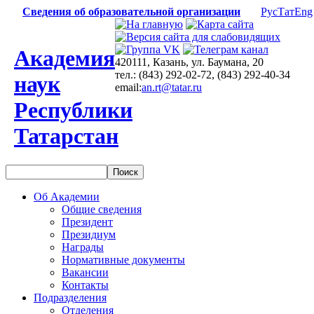
Сведения об образовательной организации
Рус
Тат
Eng
Академия
420111, Казань, ул. Баумана, 20
тел.: (843) 292-02-72, (843) 292-40-34
наук
email:
an.rt@tatar.ru
Республики
Татарстан
Об Академии
Общие сведения
Президент
Президиум
Награды
Нормативные документы
Вакансии
Контакты
Подразделения
Отделения