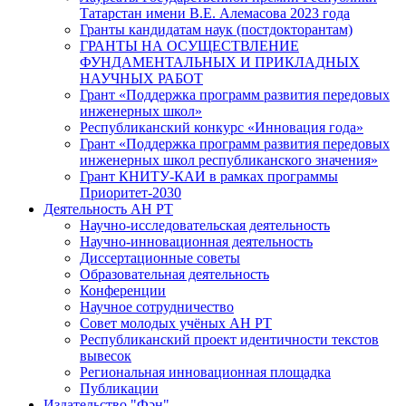
Татарстан имени В.Е. Алемасова 2023 года
Гранты кандидатам наук (постдокторантам)
ГРАНТЫ НА ОСУЩЕСТВЛЕНИЕ
ФУНДАМЕНТАЛЬНЫХ И ПРИКЛАДНЫХ
НАУЧНЫХ РАБОТ
Грант «Поддержка программ развития передовых
инженерных школ»
Республиканский конкурс «Инновация года»
Грант «Поддержка программ развития передовых
инженерных школ республиканского значения»
Грант КНИТУ-КАИ в рамках программы
Приоритет-2030
Деятельность АН РТ
Научно-исследовательская деятельность
Научно-инновационная деятельность
Диссертационные советы
Образовательная деятельность
Конференции
Научное сотрудничество
Совет молодых учёных АН РТ
Республиканский проект идентичности текстов
вывесок
Региональная инновационная площадка
Публикации
Издательство "Фән"