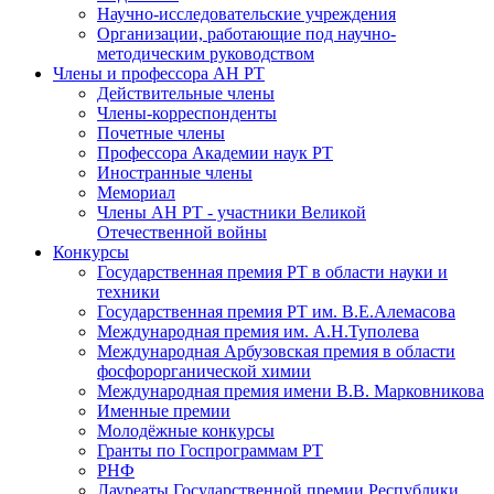
Научно-исследовательские учреждения
Организации, работающие под научно-
методическим руководством
Члены и профессора АН РТ
Действительные члены
Члены-корреспонденты
Почетные члены
Профессора Академии наук РТ
Иностранные члены
Мемориал
Члены АН РТ - участники Великой
Отечественной войны
Конкурсы
Государственная премия РТ в области науки и
техники
Государственная премия РТ им. В.Е.Алемасова
Международная премия им. А.Н.Туполева
Международная Арбузовская премия в области
фосфорорганической химии
Международная премия имени В.В. Марковникова
Именные премии
Молодёжные конкурсы
Гранты по Госпрограммам РТ
РНФ
Лауреаты Государственной премии Республики