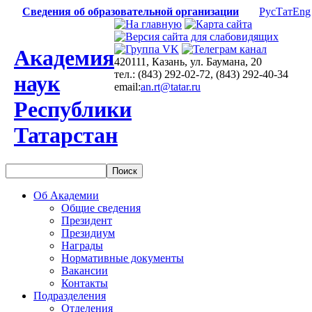
Сведения об образовательной организации
Рус
Тат
Eng
Академия
420111, Казань, ул. Баумана, 20
тел.: (843) 292-02-72, (843) 292-40-34
наук
email:
an.rt@tatar.ru
Республики
Татарстан
Об Академии
Общие сведения
Президент
Президиум
Награды
Нормативные документы
Вакансии
Контакты
Подразделения
Отделения