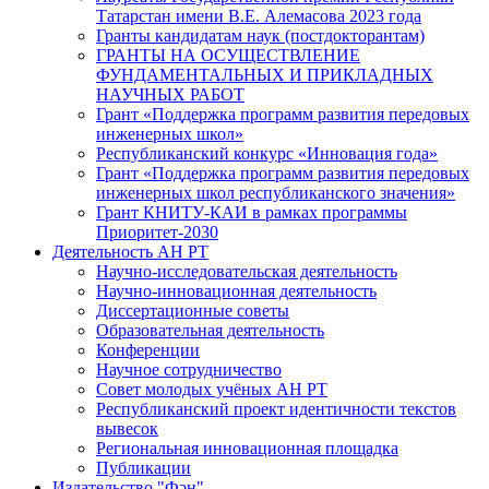
Татарстан имени В.Е. Алемасова 2023 года
Гранты кандидатам наук (постдокторантам)
ГРАНТЫ НА ОСУЩЕСТВЛЕНИЕ
ФУНДАМЕНТАЛЬНЫХ И ПРИКЛАДНЫХ
НАУЧНЫХ РАБОТ
Грант «Поддержка программ развития передовых
инженерных школ»
Республиканский конкурс «Инновация года»
Грант «Поддержка программ развития передовых
инженерных школ республиканского значения»
Грант КНИТУ-КАИ в рамках программы
Приоритет-2030
Деятельность АН РТ
Научно-исследовательская деятельность
Научно-инновационная деятельность
Диссертационные советы
Образовательная деятельность
Конференции
Научное сотрудничество
Совет молодых учёных АН РТ
Республиканский проект идентичности текстов
вывесок
Региональная инновационная площадка
Публикации
Издательство "Фән"