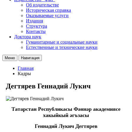
Об издательстве
Историческая справка
Оказываемые услуги
Издания
Структура
Контакты
Доктора наук
Гуманитарные и социальные науки
Естественные и технические науки
Меню
Навигация
Главная
Кадры
Дегтярев Геннадий Лукич
Татарстан Республикасы Фәннәр академиясе
хакыйкый әгъзасы
Геннадий Лукич Дегтярев