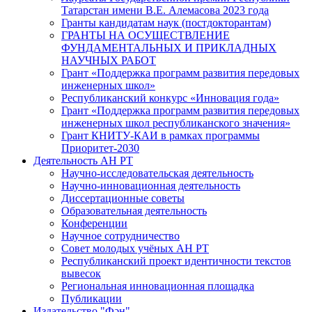
Татарстан имени В.Е. Алемасова 2023 года
Гранты кандидатам наук (постдокторантам)
ГРАНТЫ НА ОСУЩЕСТВЛЕНИЕ
ФУНДАМЕНТАЛЬНЫХ И ПРИКЛАДНЫХ
НАУЧНЫХ РАБОТ
Грант «Поддержка программ развития передовых
инженерных школ»
Республиканский конкурс «Инновация года»
Грант «Поддержка программ развития передовых
инженерных школ республиканского значения»
Грант КНИТУ-КАИ в рамках программы
Приоритет-2030
Деятельность АН РТ
Научно-исследовательская деятельность
Научно-инновационная деятельность
Диссертационные советы
Образовательная деятельность
Конференции
Научное сотрудничество
Совет молодых учёных АН РТ
Республиканский проект идентичности текстов
вывесок
Региональная инновационная площадка
Публикации
Издательство "Фән"