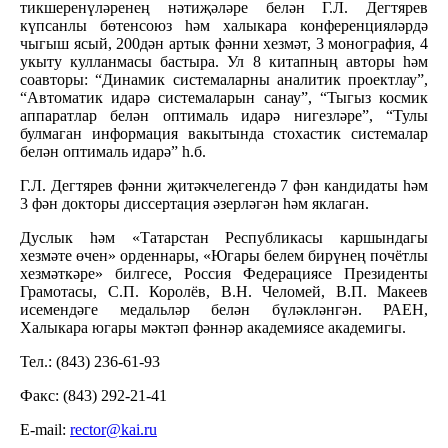
тикшеренүләренең нәтиҗәләре белән Г.Л. Дегтярев
күпсанлы бөтенсоюз һәм халыкара конференцияләрдә
чыгыш ясый, 200дән артык фәнни хезмәт, 3 монография, 4
укыту кулланмасы бастыра. Ул 8 китапның авторы һәм
соавторы: “Динамик системаларны аналитик проектлау”,
“Автоматик идарә системаларын санау”, “Тыгыз космик
аппаратлар белән оптималь идарә нигезләре”, “Тулы
булмаган информация вакытында стохастик системалар
белән оптималь идарә” һ.б.
Г.Л. Дегтярев фәнни җитәкчелегендә 7 фән кандидаты һәм
3 фән докторы диссертация әзерләгән һәм яклаган.
Дуслык һәм «Татарстан Республикасы каршындагы
хезмәте өчен» орденнары, «Югары белем бирүнең почётлы
хезмәткәре» билгесе, Россия Федерациясе Президенты
Грамотасы, С.П. Королёв, В.Н. Челомей, В.П. Макеев
исемендәге медальләр белән бүләкләнгән. РАЕН,
Халыкара югары мәктәп фәннәр академиясе академигы.
Тел.: (843) 236-61-93
Факс: (843) 292-21-41
Е-mail:
rector@kai.ru