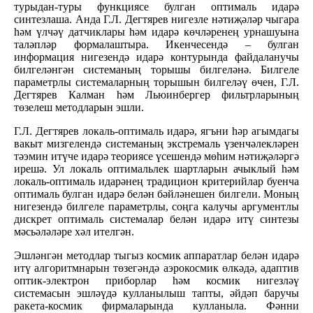
турыдан-туры функциясе булган оптималь идарә
синтезлаша. Анда Г.Л. Дегтярев нигезле нәтиҗәләр чыгара
һәм үлчәү датчиклары һәм идарә көчләренең урнашуына
таләпләр формалаштыра. Икенчесендә – булган
информация нигезендә идарә контурында файдаланучы
билгеләнгән системаның торышы билгеләнә. Билгеле
параметрлы системаларның торышын билгеләү өчен, Г.Л.
Дегтярев Калман һәм Льюинбергер фильтрларының
төзелеш методларын эшли.
Г.Л. Дегтярев локаль-оптималь идарә, ягъни һәр агымдагы
вакыт мизгелендә системаның экстремаль үзенчәлекләрен
тәэмин итүче идарә теориясе үсешендә мөһим нәтиҗәләргә
ирешә. Ул локаль оптимальлек шартларын ачыклый һәм
локаль-оптималь идарәнең традицион критерийлар буенча
оптималь булган идарә белән бәйләнешен билгели. Моның
нигезендә билгеле параметрлы, соңга калучы аргументлы
дискрет оптималь системалар белән идарә итү синтезы
мәсьәләләре хәл ителгән.
Эшләнгән методлар тыгыз космик аппаратлар белән идарә
итү алгоритмнарын төзегәндә аэрокосмик өлкәдә, адаптив
оптик-электрон приборлар һәм космик нигезләү
системасын эшләүдә кулланылыш тапты, әйдәп баручы
ракета-космик фирмаларында кулланыла. Фәнни