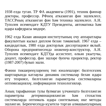
1938 елда туган. ТР ФА академигы (1991), техник фәннәр
докторы, профессор. РФнең атказанган фән эшлеклесе,
ТАССРның атказанган фән һәм техника эшлеклесе. А.Н.
Туполев исемендәге КДТУ Президенты, автоматика һәм
идарә кафедрасы мөдире.
1962 елда Казан авиация институтының очу аппаратлары
факультетын кызыл диплом белән тәмамлый. 1967 елда –
кандидатлык, 1980 елда докторлык диссертациясе яклый.
Оборона предприятиесендә инженер-конструктор, А.Н.
Туполев исемендәге КДТУда ассистент, өлкән укытучы,
доцент, профессор, фән эшләре буенча проректор, ректор
(1987-2007) булып эшли.
Фәнни тикшеренүләренең төп юнәлешләре: билгесезлек
шартларында катлаулы динамик системалар белән идарә
итү теориясе, билгеләнгән параметрлы системаларны
оптимизацияләү, информацион технологияләр.
Аның тарафыннан тулы булмаган үлчәнештә билгеләнгән
параметрлы детерминацияләнгән һәм стохастик
системаларда оптималь идарә синтезының ике методы
эшләнгән. Беренчесендә күзәтелә торган алмашынуларның