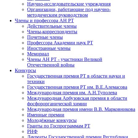
Научно-исследовательские учреждения
Организации, работающие под научно-
методическим руководством
Члены и профессора АН РТ
Действительные члены
Члены-корреспонденты
Почетные члены
Профессора Академии наук РТ
Иностранные члены
Мемориал
Члены АН РТ - участники Великой
Отечественной войны
Конкурсы
Государственная премия РТ в области науки и
техники
Государственная премия РТ им. В.Е.Алемасова
Международная премия им. А.Н.Туполева
Международная Арбузовская премия в области
фосфорорганической химии
Международная премия имени В.В. Марковникова
Именные премии
Молодёжные конкурсы
Гранты по Госпрограммам РТ
РНФ
Лауреаты Государственной премии Республики