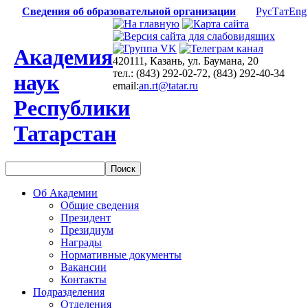
Сведения об образовательной организации
Рус
Тат
Eng
Академия
420111, Казань, ул. Баумана, 20
тел.: (843) 292-02-72, (843) 292-40-34
наук
email:
an.rt@tatar.ru
Республики
Татарстан
Об Академии
Общие сведения
Президент
Президиум
Награды
Нормативные документы
Вакансии
Контакты
Подразделения
Отделения