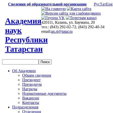
Сведения об образовательной организации
Рус
Тат
Eng
Академия
420111, Казань, ул. Баумана, 20
тел.: (843) 292-02-72, (843) 292-40-34
наук
email:
an.rt@tatar.ru
Республики
Татарстан
Об Академии
Общие сведения
Президент
Президиум
Награды
Нормативные документы
Вакансии
Контакты
Подразделения
Отделения