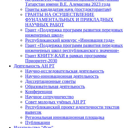
Татарстан имени В.Е. Алемасова 2023 года
Гранты кандидатам наук (постдокторантам)
ГРАНТЫ НА ОСУЩЕСТВЛЕНИЕ
ФУНДАМЕНТАЛЬНЫХ И ПРИКЛАДНЫХ
НАУЧНЫХ РАБОТ
Грант «Поддержка программ развития передовых
инженерных школ»
Республиканский конкурс «Инновация года»
Грант «Поддержка программ развития передовых
инженерных школ республиканского значения»
Грант КНИТУ-КАИ в рамках программы
Приоритет-2030
Деятельность АН РТ
Научно-исследовательская деятельность
Научно-инновационная деятельность
Диссертационные советы
Образовательная деятельность
Конференции
Научное сотрудничество
Совет молодых учёных АН РТ
Республиканский проект идентичности текстов
вывесок
Региональная инновационная площадка
Публикации
Издательство "Фән"