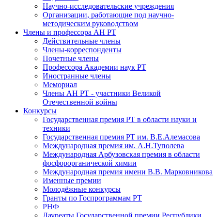
Научно-исследовательские учреждения
Организации, работающие под научно-
методическим руководством
Члены и профессора АН РТ
Действительные члены
Члены-корреспонденты
Почетные члены
Профессора Академии наук РТ
Иностранные члены
Мемориал
Члены АН РТ - участники Великой
Отечественной войны
Конкурсы
Государственная премия РТ в области науки и
техники
Государственная премия РТ им. В.Е.Алемасова
Международная премия им. А.Н.Туполева
Международная Арбузовская премия в области
фосфорорганической химии
Международная премия имени В.В. Марковникова
Именные премии
Молодёжные конкурсы
Гранты по Госпрограммам РТ
РНФ
Лауреаты Государственной премии Республики