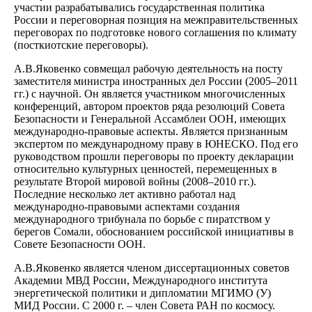
участии разрабатывались государственная политика
России и переговорная позиция на межправительственных
переговорах по подготовке нового соглашения по климату
(посткиотские переговоры).
А.В.Яковенко совмещал рабочую деятельность на посту
заместителя министра иностранных дел России (2005–2011
гг.) с научной. Он является участником многочисленных
конференций, автором проектов ряда резолюций Совета
Безопасности и Генеральной Ассамблеи ООН, имеющих
международно-правовые аспекты. Является признанным
экспертом по международному праву в ЮНЕСКО. Под его
руководством прошли переговоры по проекту декларации
относительно культурных ценностей, перемещенных в
результате Второй мировой войны (2008–2010 гг.).
Последние несколько лет активно работал над
международно-правовыми аспектами создания
международного трибунала по борьбе с пиратством у
берегов Сомали, обоснованием российской инициативы в
Совете Безопасности ООН.
А.В.Яковенко является членом диссертационных советов
Академии МВД России, Международного института
энергетической политики и дипломатии МГИМО (У)
МИД России. С 2000 г. – член Совета РАН по космосу.