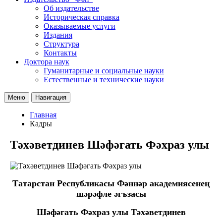
Об издательстве
Историческая справка
Оказываемые услуги
Издания
Структура
Контакты
Доктора наук
Гуманитарные и социальные науки
Естественные и технические науки
Меню
Навигация
Главная
Кадры
Тәхәветдинев Шәфәгать Фәхраз улы
Татарстан Республикасы Фәннәр академиясенең
шәрәфле әгъзасы
Шәфәгать Фәхраз улы Тәхәветдинев