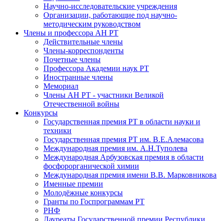
Научно-исследовательские учреждения
Организации, работающие под научно-
методическим руководством
Члены и профессора АН РТ
Действительные члены
Члены-корреспонденты
Почетные члены
Профессора Академии наук РТ
Иностранные члены
Мемориал
Члены АН РТ - участники Великой
Отечественной войны
Конкурсы
Государственная премия РТ в области науки и
техники
Государственная премия РТ им. В.Е.Алемасова
Международная премия им. А.Н.Туполева
Международная Арбузовская премия в области
фосфорорганической химии
Международная премия имени В.В. Марковникова
Именные премии
Молодёжные конкурсы
Гранты по Госпрограммам РТ
РНФ
Лауреаты Государственной премии Республики