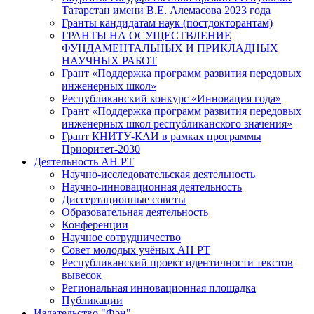
Татарстан имени В.Е. Алемасова 2023 года
Гранты кандидатам наук (постдокторантам)
ГРАНТЫ НА ОСУЩЕСТВЛЕНИЕ
ФУНДАМЕНТАЛЬНЫХ И ПРИКЛАДНЫХ
НАУЧНЫХ РАБОТ
Грант «Поддержка программ развития передовых
инженерных школ»
Республиканский конкурс «Инновация года»
Грант «Поддержка программ развития передовых
инженерных школ республиканского значения»
Грант КНИТУ-КАИ в рамках программы
Приоритет-2030
Деятельность АН РТ
Научно-исследовательская деятельность
Научно-инновационная деятельность
Диссертационные советы
Образовательная деятельность
Конференции
Научное сотрудничество
Совет молодых учёных АН РТ
Республиканский проект идентичности текстов
вывесок
Региональная инновационная площадка
Публикации
Издательство "Фән"