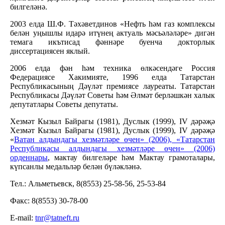
билгеләнә.
2003 елда Ш.Ф. Тәхәветдинов «Нефть һәм газ комплексы
белән уңышлы идарә итүнең актуаль мәсьәләләре» дигән
темага икътисад фәннәре буенча докторлык
диссертациясен яклый.
2006 елда фән һәм техника өлкәсендәге Россия
Федерациясе Хакимияте, 1996 елда Татарстан
Республикасының Дәүләт премиясе лауреаты. Татарстан
Республикасы Дәүләт Советы һәм Әлмәт берләшкән халык
депутатлары Советы депутаты.
Хезмәт Кызыл Байрагы (1981), Дуслык (1999), IV дәрәҗә
Хезмәт Кызыл Байрагы (1981), Дуслык (1999), IV дәрәҗә
«
Ватан алдындагы хезмәтләре өчен» (2006), «Татарстан
Республикасы алдындагы хезмәтләре өчен» (2006)
орденнары
, мактау билгеләре һәм Мактау грамоталары,
күпсанлы медальләр белән бүләкләнә.
Тел.: Альметьевск, 8(8553) 25-58-56, 25-53-84
Факс: 8(8553) 30-78-00
E-mail:
tnr@tatneft.ru