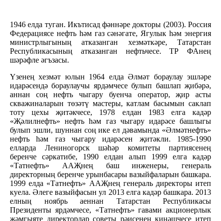
1946 елда туган. Икътисад фәннәре докторы (2003). Россия
Федерациясе нефть һәм газ сәнәгате, Ягулык һәм энергия
министрлыгының атказанган хезмәткәре, Татарстан
Республикасының атказанган нефтьчесе. ТР ФАнең
шәрәфле әгъзасы.
Үзенең хезмәт юлын 1964 елда Әлмәт бораулау эшләре
идарәсендә бораулаучы ярдәмчесе булып башлап җибәрә,
аннан соң нефть чыгару буенча оператор, җир асты
скважиналарын төзәтү мастеры, катлам басымын саклап
тоту цехы җитәкчесе, 1978 елдан 1983 елга кадәр
«Җәлилнефть» нефть һәм газ чыгару идарәсе башлыгы
булып эшли, шуннан соң ике ел дәвамында «Әлмәтнефть»
нефть һәм газ чыгару идарәсен җитәкли. 1985-1990
елларда Лениногорск шәһәр комитеты партиясенең
беренче сәркатибе, 1990 елдан алып 1999 елга кадәр
«Татнефть» ААҖнең баш инженеры, генераль
директорның беренче урынбасары вазыйфаларын башкара.
1999 елда «Татнефть» ААҖнең генераль директоры итеп
куела. Әлеге вазыйфасын ул 2013 елга кадәр башкара. 2013
елның ноябрь аеннан Татарстан Республикасы
Президенты ярдәмчесе, «Татнефть» гавами акционерлык
җәмгыяте директорлар советы рәисенең киңәшчесе итеп