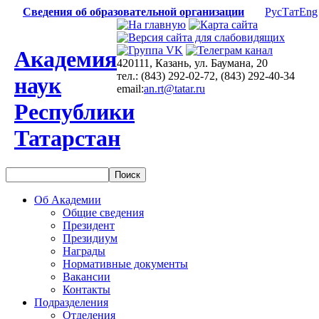
Сведения об образовательной организации
Рус
Тат
Eng
Академия
420111, Казань, ул. Баумана, 20
тел.: (843) 292-02-72, (843) 292-40-34
наук
email:
an.rt@tatar.ru
Республики
Татарстан
Об Академии
Общие сведения
Президент
Президиум
Награды
Нормативные документы
Вакансии
Контакты
Подразделения
Отделения