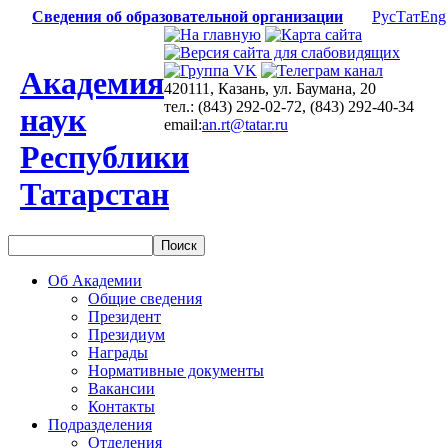
Сведения об образовательной организации
Рус
Тат
Eng
Академия
420111, Казань, ул. Баумана, 20
тел.: (843) 292-02-72, (843) 292-40-34
наук
email:
an.rt@tatar.ru
Республики
Татарстан
Об Академии
Общие сведения
Президент
Президиум
Награды
Нормативные документы
Вакансии
Контакты
Подразделения
Отделения