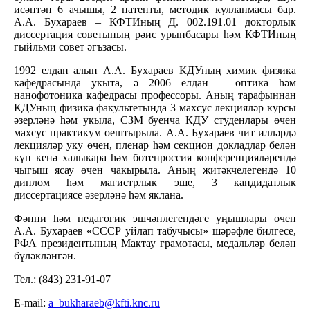
исәптән 6 ачышы, 2 патенты, методик кулланмасы бар.
А.А. Бухараев – КФТИның Д. 002.191.01 докторлык
диссертация советының рәис урынбасары һәм КФТИның
гыйльми совет әгъзасы.
1992 елдан алып А.А. Бухараев КДУның химик физика
кафедрасында укыта, ә 2006 елдан – оптика һәм
нанофотоника кафедрасы профессоры. Аның тарафыннан
КДУның физика факультетында 3 махсус лекцияләр курсы
әзерләнә һәм укыла, СЗМ буенча КДУ студенлары өчен
махсус практикум оештырыла. А.А. Бухараев чит илләрдә
лекцияләр уку өчен, пленар һәм секцион докладлар белән
күп кенә халыкара һәм бөтенроссия конференцияләрендә
чыгыш ясау өчен чакырыла. Аның җитәкчелегендә 10
диплом һәм магистрлык эше, 3 кандидатлык
диссертациясе әзерләнә һәм яклана.
Фәнни һәм педагогик эшчәнлегендәге уңышлары өчен
А.А. Бухараев «СССР уйлап табучысы» шәрәфле билгесе,
РФА президентының Мактау грамотасы, медальләр белән
бүләкләнгән.
Тел.: (843) 231-91-07
E-mail:
а_bukharaeb@kfti.knc.ru