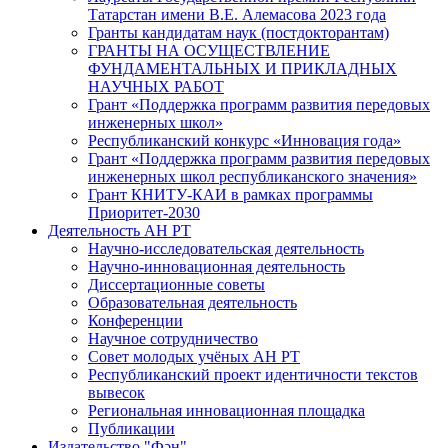
Татарстан имени В.Е. Алемасова 2023 года
Гранты кандидатам наук (постдокторантам)
ГРАНТЫ НА ОСУЩЕСТВЛЕНИЕ
ФУНДАМЕНТАЛЬНЫХ И ПРИКЛАДНЫХ
НАУЧНЫХ РАБОТ
Грант «Поддержка программ развития передовых
инженерных школ»
Республиканский конкурс «Инновация года»
Грант «Поддержка программ развития передовых
инженерных школ республиканского значения»
Грант КНИТУ-КАИ в рамках программы
Приоритет-2030
Деятельность АН РТ
Научно-исследовательская деятельность
Научно-инновационная деятельность
Диссертационные советы
Образовательная деятельность
Конференции
Научное сотрудничество
Совет молодых учёных АН РТ
Республиканский проект идентичности текстов
вывесок
Региональная инновационная площадка
Публикации
Издательство "Фән"