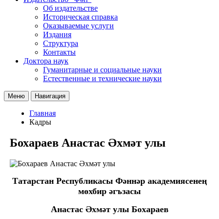
Об издательстве
Историческая справка
Оказываемые услуги
Издания
Структура
Контакты
Доктора наук
Гуманитарные и социальные науки
Естественные и технические науки
Меню
Навигация
Главная
Кадры
Бохараев Анастас Әхмәт улы
Татарстан Республикасы Фәннәр академиясенең
мөхбир әгъзасы
Анастас Әхмәт улы Бохараев