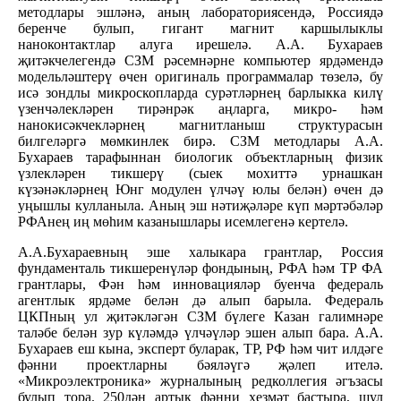
методлары эшләнә, аның лабораториясендә, Россиядә
беренче булып, гигант магнит каршылыклы
наноконтактлар алуга ирешелә. А.А. Бухараев
җитәкчелегендә СЗМ рәсемнәрне компьютер ярдәмендә
модельләштерү өчен оригиналь программалар төзелә, бу
исә зондлы микроскопларда сурәтләрнең барлыкка килү
үзенчәлекләрен тирәнрәк аңларга, микро- һәм
нанокисәкчекләрнең магнитланыш структурасын
билгеләргә мөмкинлек бирә. СЗМ методлары А.А.
Бухараев тарафыннан биологик объектларның физик
үзлекләрен тикшерү (сыек мохиттә урнашкан
күзәнәкләрнең Юнг модулен үлчәү юлы белән) өчен дә
уңышлы кулланыла. Аның эш нәтиҗәләре күп мәртәбәләр
РФАнең иң мөһим казанышлары исемлегенә кертелә.
А.А.Бухараевның эше халыкара грантлар, Россия
фундаменталь тикшеренүләр фондының, РФА һәм ТР ФА
грантлары, Фән һәм инновацияләр буенча федераль
агентлык ярдәме белән дә алып барыла. Федераль
ЦКПның ул җитәкләгән СЗМ бүлеге Казан галимнәре
таләбе белән зур күләмдә үлчәүләр эшен алып бара. А.А.
Бухараев еш кына, эксперт буларак, ТР, РФ һәм чит илдәге
фәнни проектларны бәяләүгә җәлеп ителә.
«Микроэлектроника» журналының редколлегия әгъзасы
булып тора. 250дән артык фәнни хезмәт бастыра, шул