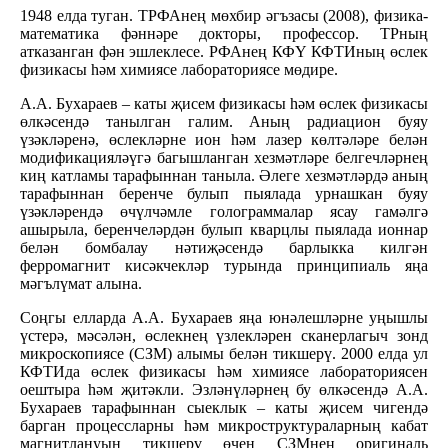
1948 елда туган. ТРФАнең мөхбир әгъзасы (2008), физика-
математика фәннәре докторы, профессор. ТРның
атказанган фән эшлеклесе. РФАнең КФҮ КФТИның өслек
физикасы һәм химиясе лабораториясе мөдире.
А.А. Бухараев – каты җисем физикасы һәм өслек физикасы
өлкәсендә танылган галим. Аның радиацион буяу
үзәкләренә, өслекләрне ион һәм лазер көлтәләре белән
модификацияләүгә багышланган хезмәтләре белгечләрнең
киң катламы тарафыннан таныла. Әлеге хезмәтләрдә аның
тарафыннан беренче булып пыялада урнашкан буяу
үзәкләрендә өчүлчәмле голограммалар ясау гамәлгә
ашырыла, беренчеләрдән булып кварцлы пыялада ионнар
белән бомбалау нәтиҗәсендә барлыкка килгән
ферромагнит кисәкчекләр турында принципиаль яңа
мәгълүмат алына.
Соңгы елларда А.А. Бухараев яңа юнәлешләрне уңышлы
үстерә, мәсәлән, өслекнең үзлекләрен сканерлагыч зонд
микроскопиясе (СЗМ) алымы белән тикшерү. 2000 елда ул
КФТИда өслек физикасы һәм химиясе лабораториясен
оештыра һәм җитәкли. Эзләнүләрнең бу өлкәсендә А.А.
Бухараев тарафыннан сыеклык – каты җисем чигендә
барган процессларны һәм микроструктураларның кабат
магнитлануын тикшерү өчен СЗМнең оригиналь