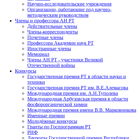
Научно-исследовательские учреждения
Организации, работающие под научно-
методическим руководством
Члены и профессора АН РТ
Действительные члены
Члены-корреспонденты
Почетные члены
Профессора Академии наук РТ
Иностранные члены
Мемориал
Члены АН РТ - участники Великой
Отечественной войны
Конкурсы
Государственная премия РТ в области науки и
техники
Государственная премия РТ им. В.Е.Алемасова
Международная премия им. А.Н.Туполева
Международная Арбузовская премия в области
фосфорорганической химии
Международная премия имени В.В. Марковникова
Именные премии
Молодёжные конкурсы
Гранты по Госпрограммам РТ
РНФ
Лауреаты Государственной премии Республики