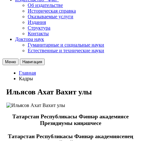
Об издательстве
Историческая справка
Оказываемые услуги
Издания
Структура
Контакты
Доктора наук
Гуманитарные и социальные науки
Естественные и технические науки
Меню
Навигация
Главная
Кадры
Ильясов Ахат Вахит улы
Татарстан Республикасы Фәннәр академиясе
Президиумы киңәшчесе
Татарстан Республикасы Фәннәр академиясенең