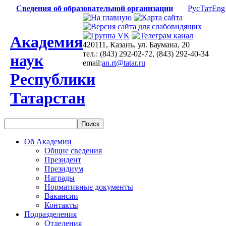
Сведения об образовательной организации
Рус
Тат
Eng
Академия
420111, Казань, ул. Баумана, 20
тел.: (843) 292-02-72, (843) 292-40-34
наук
email:
an.rt@tatar.ru
Республики
Татарстан
Об Академии
Общие сведения
Президент
Президиум
Награды
Нормативные документы
Вакансии
Контакты
Подразделения
Отделения