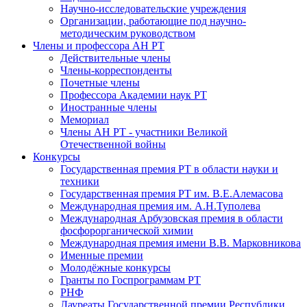
Научно-исследовательские учреждения
Организации, работающие под научно-
методическим руководством
Члены и профессора АН РТ
Действительные члены
Члены-корреспонденты
Почетные члены
Профессора Академии наук РТ
Иностранные члены
Мемориал
Члены АН РТ - участники Великой
Отечественной войны
Конкурсы
Государственная премия РТ в области науки и
техники
Государственная премия РТ им. В.Е.Алемасова
Международная премия им. А.Н.Туполева
Международная Арбузовская премия в области
фосфорорганической химии
Международная премия имени В.В. Марковникова
Именные премии
Молодёжные конкурсы
Гранты по Госпрограммам РТ
РНФ
Лауреаты Государственной премии Республики