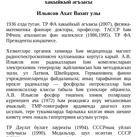
хакыйкый әгъзасы
Ильясов Ахат Вахит улы
1936 елда туган. ТР ФА хакыйкый әгъзасы (2007), физика-
математика фәннәре докторы, профессор. ТАССР һәм
РФнең атказанган фән эшлеклесе (1986,1995). ТР ФА
Президенты киңәшчесе.
Хезмәтләре органик химиядә һәм медицинада магнит
радиоспектроскопиясен кулланышка кертүгә карый. А.В.
Ильясов ион радикалларын һәм комплексларын
электрохимик генерирлау җайланмасын һәм методикасын
эшли, ул Латвия, Швейцария, Германиянең фәнни
учреждениеләрендә файдаланыла; аның тарафыннан яңа
ирекле радикаллар — фосфорлы нитроксиллар һәм
иминоксиллар классы табыла һәм үзлекләре өйрәнелә.
А.В. Ильясов фосфор төшенең химик полярлашу
күренешен ача (1972) һәм реакциягә керү механизмын
ачыклый; ТМР-томография ярдәмендә диагноз кую
ысулын, тере тукымаларда барлыкка килгән яман шешне
киметү өчен локаль гипертермия ысулын үстерә.
ТР Дәүләт бүләге лауреаты (1994). СССРның уйлап
табучысы (1990). Медальләр, шул исәптән СССР