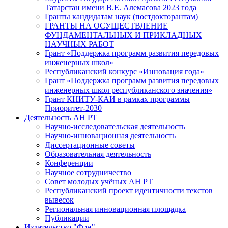
Татарстан имени В.Е. Алемасова 2023 года
Гранты кандидатам наук (постдокторантам)
ГРАНТЫ НА ОСУЩЕСТВЛЕНИЕ
ФУНДАМЕНТАЛЬНЫХ И ПРИКЛАДНЫХ
НАУЧНЫХ РАБОТ
Грант «Поддержка программ развития передовых
инженерных школ»
Республиканский конкурс «Инновация года»
Грант «Поддержка программ развития передовых
инженерных школ республиканского значения»
Грант КНИТУ-КАИ в рамках программы
Приоритет-2030
Деятельность АН РТ
Научно-исследовательская деятельность
Научно-инновационная деятельность
Диссертационные советы
Образовательная деятельность
Конференции
Научное сотрудничество
Совет молодых учёных АН РТ
Республиканский проект идентичности текстов
вывесок
Региональная инновационная площадка
Публикации
Издательство "Фән"