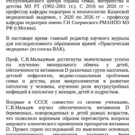
Республиканского центра охраны семьи, материнства и
детства МЗ РТ (1992–2001 гг.). С 2016 по 2020 гг –
профессор кафедры педиатрии и неонатологии Казанской
медицинской академии, с 2020 по 2026 гг – профессор
кафедры педиатрии имени Г.Н Сперанского РМАНПО МЗ
РФ (г.Москва).
В настоящее время- главный редактор научного журнала
для последипломного образования врачей «Практическая
медицина» (из списка ВАК).
Проф. С.В.Мальцевым достигнуты значительные успехи
по изучению минерального обмена у детей,
обеспеченности витамином D различных групп населения,
детской нефрологии, медико-социальным проблемам
семьи и детства, роли микроэлементов в развитии
патологии у человека, изучению роли внутриутробных
инфекций в патологии у женщин, детей и подростков.
Впервые в СССР, совместно со своими учениками,
С.В.Мальцев изучил обеспеченность витамином D
беременных, новорожденных и детей разных возрастов,
что позволило коренным образом пересмотреть вопросы
широкого клинического применения препаратов витамина
D. Провел серию исследований по выяснению основных
патогенетических механизмов различных форм