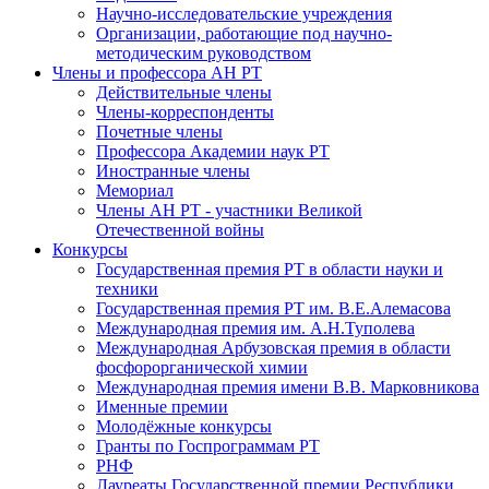
Научно-исследовательские учреждения
Организации, работающие под научно-
методическим руководством
Члены и профессора АН РТ
Действительные члены
Члены-корреспонденты
Почетные члены
Профессора Академии наук РТ
Иностранные члены
Мемориал
Члены АН РТ - участники Великой
Отечественной войны
Конкурсы
Государственная премия РТ в области науки и
техники
Государственная премия РТ им. В.Е.Алемасова
Международная премия им. А.Н.Туполева
Международная Арбузовская премия в области
фосфорорганической химии
Международная премия имени В.В. Марковникова
Именные премии
Молодёжные конкурсы
Гранты по Госпрограммам РТ
РНФ
Лауреаты Государственной премии Республики