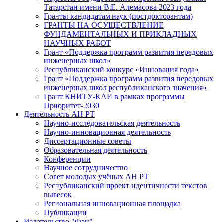
Татарстан имени В.Е. Алемасова 2023 года
Гранты кандидатам наук (постдокторантам)
ГРАНТЫ НА ОСУЩЕСТВЛЕНИЕ
ФУНДАМЕНТАЛЬНЫХ И ПРИКЛАДНЫХ
НАУЧНЫХ РАБОТ
Грант «Поддержка программ развития передовых
инженерных школ»
Республиканский конкурс «Инновация года»
Грант «Поддержка программ развития передовых
инженерных школ республиканского значения»
Грант КНИТУ-КАИ в рамках программы
Приоритет-2030
Деятельность АН РТ
Научно-исследовательская деятельность
Научно-инновационная деятельность
Диссертационные советы
Образовательная деятельность
Конференции
Научное сотрудничество
Совет молодых учёных АН РТ
Республиканский проект идентичности текстов
вывесок
Региональная инновационная площадка
Публикации
Издательство "Фән"