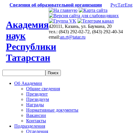
Сведения об образовательной организации
Рус
Тат
Eng
Академия
420111, Казань, ул. Баумана, 20
тел.: (843) 292-02-72, (843) 292-40-34
наук
email:
an.rt@tatar.ru
Республики
Татарстан
Об Академии
Общие сведения
Президент
Президиум
Награды
Нормативные документы
Вакансии
Контакты
Подразделения
Отделения