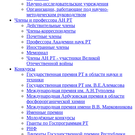
Научно-исследовательские учреждения
Организации, работающие под научно-
методическим руководством
Члены и профессора АН РТ
Действительные члены
Члены-корреспонденты
Почетные члены
Профессора Академии наук РТ
Иностранные члены
Мемориал
Члены АН РТ - участники Великой
Отечественной войны
Конкурсы
Государственная премия РТ в области науки и
техники
Государственная премия РТ им. В.Е.Алемасова
Международная премия им. А.Н.Туполева
Международная Арбузовская премия в области
фосфорорганической химии
Международная премия имени В.В. Марковникова
Именные премии
Молодёжные конкурсы
Гранты по Госпрограммам РТ
РНФ
Лауреаты Государственной премии Республики