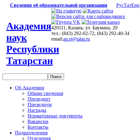
Сведения об образовательной организации
Рус
Тат
Eng
Академия
420111, Казань, ул. Баумана, 20
тел.: (843) 292-02-72, (843) 292-40-34
наук
email:
an.rt@tatar.ru
Республики
Татарстан
Об Академии
Общие сведения
Президент
Президиум
Награды
Нормативные документы
Вакансии
Контакты
Подразделения
Отделения