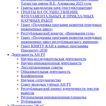
Татарстан имени В.Е. Алемасова 2023 года
Гранты кандидатам наук (постдокторантам)
ГРАНТЫ НА ОСУЩЕСТВЛЕНИЕ
ФУНДАМЕНТАЛЬНЫХ И ПРИКЛАДНЫХ
НАУЧНЫХ РАБОТ
Грант «Поддержка программ развития передовых
инженерных школ»
Республиканский конкурс «Инновация года»
Грант «Поддержка программ развития передовых
инженерных школ республиканского значения»
Грант КНИТУ-КАИ в рамках программы
Приоритет-2030
Деятельность АН РТ
Научно-исследовательская деятельность
Научно-инновационная деятельность
Диссертационные советы
Образовательная деятельность
Конференции
Научное сотрудничество
Совет молодых учёных АН РТ
Республиканский проект идентичности текстов
вывесок
Региональная инновационная площадка
Публикации
Издательство "Фән"