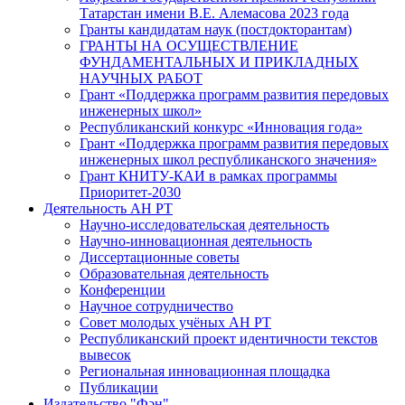
Татарстан имени В.Е. Алемасова 2023 года
Гранты кандидатам наук (постдокторантам)
ГРАНТЫ НА ОСУЩЕСТВЛЕНИЕ
ФУНДАМЕНТАЛЬНЫХ И ПРИКЛАДНЫХ
НАУЧНЫХ РАБОТ
Грант «Поддержка программ развития передовых
инженерных школ»
Республиканский конкурс «Инновация года»
Грант «Поддержка программ развития передовых
инженерных школ республиканского значения»
Грант КНИТУ-КАИ в рамках программы
Приоритет-2030
Деятельность АН РТ
Научно-исследовательская деятельность
Научно-инновационная деятельность
Диссертационные советы
Образовательная деятельность
Конференции
Научное сотрудничество
Совет молодых учёных АН РТ
Республиканский проект идентичности текстов
вывесок
Региональная инновационная площадка
Публикации
Издательство "Фән"