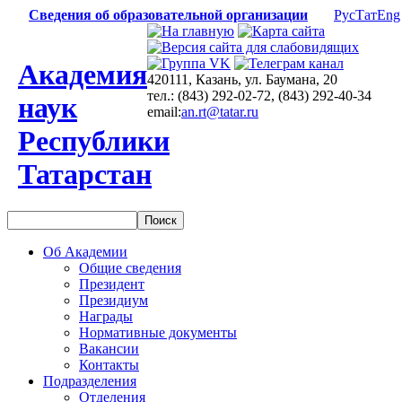
Сведения об образовательной организации
Рус
Тат
Eng
Академия
420111, Казань, ул. Баумана, 20
тел.: (843) 292-02-72, (843) 292-40-34
наук
email:
an.rt@tatar.ru
Республики
Татарстан
Об Академии
Общие сведения
Президент
Президиум
Награды
Нормативные документы
Вакансии
Контакты
Подразделения
Отделения