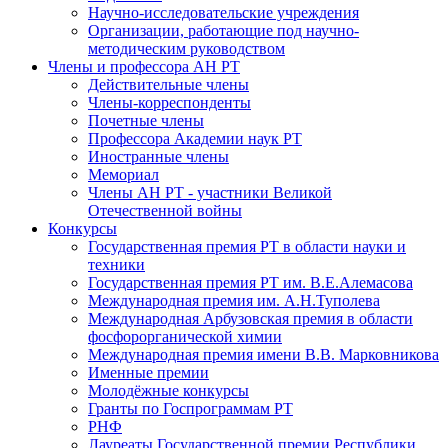
Научно-исследовательские учреждения
Организации, работающие под научно-
методическим руководством
Члены и профессора АН РТ
Действительные члены
Члены-корреспонденты
Почетные члены
Профессора Академии наук РТ
Иностранные члены
Мемориал
Члены АН РТ - участники Великой
Отечественной войны
Конкурсы
Государственная премия РТ в области науки и
техники
Государственная премия РТ им. В.Е.Алемасова
Международная премия им. А.Н.Туполева
Международная Арбузовская премия в области
фосфорорганической химии
Международная премия имени В.В. Марковникова
Именные премии
Молодёжные конкурсы
Гранты по Госпрограммам РТ
РНФ
Лауреаты Государственной премии Республики