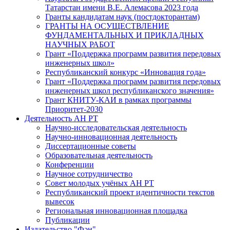
Татарстан имени В.Е. Алемасова 2023 года
Гранты кандидатам наук (постдокторантам)
ГРАНТЫ НА ОСУЩЕСТВЛЕНИЕ
ФУНДАМЕНТАЛЬНЫХ И ПРИКЛАДНЫХ
НАУЧНЫХ РАБОТ
Грант «Поддержка программ развития передовых
инженерных школ»
Республиканский конкурс «Инновация года»
Грант «Поддержка программ развития передовых
инженерных школ республиканского значения»
Грант КНИТУ-КАИ в рамках программы
Приоритет-2030
Деятельность АН РТ
Научно-исследовательская деятельность
Научно-инновационная деятельность
Диссертационные советы
Образовательная деятельность
Конференции
Научное сотрудничество
Совет молодых учёных АН РТ
Республиканский проект идентичности текстов
вывесок
Региональная инновационная площадка
Публикации
Издательство "Фән"