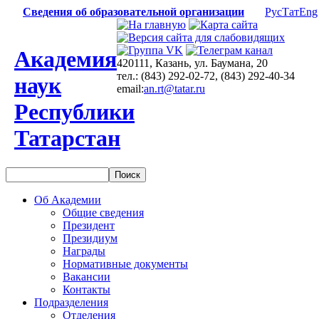
Сведения об образовательной организации
Рус
Тат
Eng
Академия
420111, Казань, ул. Баумана, 20
тел.: (843) 292-02-72, (843) 292-40-34
наук
email:
an.rt@tatar.ru
Республики
Татарстан
Об Академии
Общие сведения
Президент
Президиум
Награды
Нормативные документы
Вакансии
Контакты
Подразделения
Отделения