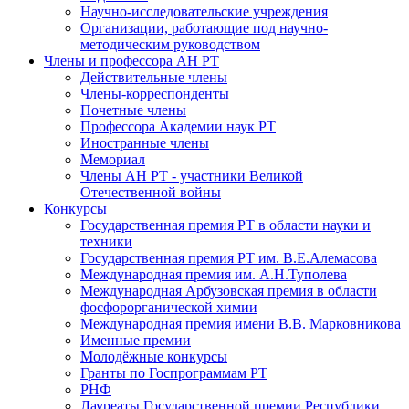
Научно-исследовательские учреждения
Организации, работающие под научно-
методическим руководством
Члены и профессора АН РТ
Действительные члены
Члены-корреспонденты
Почетные члены
Профессора Академии наук РТ
Иностранные члены
Мемориал
Члены АН РТ - участники Великой
Отечественной войны
Конкурсы
Государственная премия РТ в области науки и
техники
Государственная премия РТ им. В.Е.Алемасова
Международная премия им. А.Н.Туполева
Международная Арбузовская премия в области
фосфорорганической химии
Международная премия имени В.В. Марковникова
Именные премии
Молодёжные конкурсы
Гранты по Госпрограммам РТ
РНФ
Лауреаты Государственной премии Республики