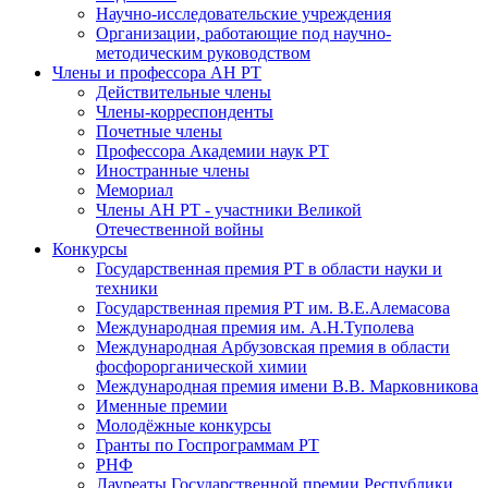
Научно-исследовательские учреждения
Организации, работающие под научно-
методическим руководством
Члены и профессора АН РТ
Действительные члены
Члены-корреспонденты
Почетные члены
Профессора Академии наук РТ
Иностранные члены
Мемориал
Члены АН РТ - участники Великой
Отечественной войны
Конкурсы
Государственная премия РТ в области науки и
техники
Государственная премия РТ им. В.Е.Алемасова
Международная премия им. А.Н.Туполева
Международная Арбузовская премия в области
фосфорорганической химии
Международная премия имени В.В. Марковникова
Именные премии
Молодёжные конкурсы
Гранты по Госпрограммам РТ
РНФ
Лауреаты Государственной премии Республики