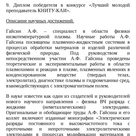
9. Диплом победителя в конкурсе «Лучший молодой
преподаватель КНИТУ-КАИ».
Описание научных достижений.
Гайсин А.Ф. – специалист в области физики
низкотемпературной плазмы. Научные работы А.Ф.
Гайсина посвящены плазменно-жидкостным системам в
процессах обработки материалов и изделий различной
физической природы. Под руководством и
непосредственном участии А.Ф. Гайсина проведены
теоретические и экспериментальные работы в области
плазмохимии и реакции в плазме, плазменных явлениях в
конденсированном веществе (твердых телах,
электролитах), диагностике плазмы и гидромеханике сред,
взаимодействующих с электромагнитным полем.
В науке известен как один из создателей и руководителей
нового научного направления – физика ВЧ разряда с
жидкими (неметаллическими) электродами.
Оригинальные и обобщающие труды А.Ф. Гайсина и его
коллег включают изданные монографии «Электрические
разряды постоянного и высокочастотного тока с
проточными и непроточными электролитическими
электродами в процессах модификации материалов и