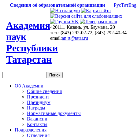
Сведения об образовательной организации
Рус
Тат
Eng
Академия
420111, Казань, ул. Баумана, 20
тел.: (843) 292-02-72, (843) 292-40-34
наук
email:
an.rt@tatar.ru
Республики
Татарстан
Об Академии
Общие сведения
Президент
Президиум
Награды
Нормативные документы
Вакансии
Контакты
Подразделения
Отделения