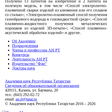
Получено 13 патентов на изобретение и 2 патента на
полезную модель, в том числе «Способ электролитно-
плазменной сварки изделий из алюминия или его сплавов
со сталью»; «Электролитно-плазменный способ получения
газообразного водорода в газожидкостной среде»; «Способ
плазменно-жидкостного получения металлических
порошков из изделий 3D-печати»; «Способ плазменно-
акустической обработки изделий» и другие.
Об Академии
Подразделения
Члены и профессора АН РТ
Конкурсы
Деятельность АН РТ
Издательство "Фән"
Доктора наук
Академия наук Республики Татарстан
Сведения об образовательной организации
420111, Казань, ул. Баумана, 20
тел.: (843) 292-02-72
email:
an.rt@tatar.ru
© Академия наук Республики Татарстан 2016 – 2026