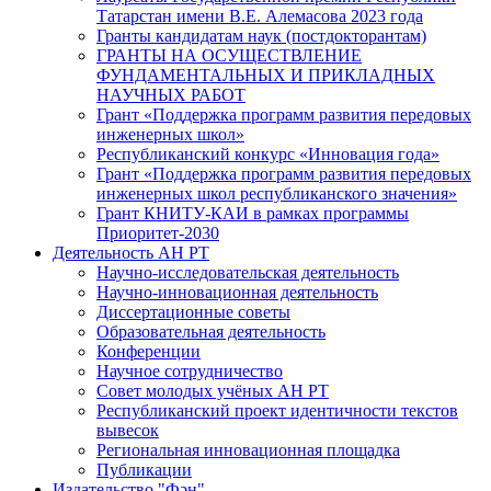
Татарстан имени В.Е. Алемасова 2023 года
Гранты кандидатам наук (постдокторантам)
ГРАНТЫ НА ОСУЩЕСТВЛЕНИЕ
ФУНДАМЕНТАЛЬНЫХ И ПРИКЛАДНЫХ
НАУЧНЫХ РАБОТ
Грант «Поддержка программ развития передовых
инженерных школ»
Республиканский конкурс «Инновация года»
Грант «Поддержка программ развития передовых
инженерных школ республиканского значения»
Грант КНИТУ-КАИ в рамках программы
Приоритет-2030
Деятельность АН РТ
Научно-исследовательская деятельность
Научно-инновационная деятельность
Диссертационные советы
Образовательная деятельность
Конференции
Научное сотрудничество
Совет молодых учёных АН РТ
Республиканский проект идентичности текстов
вывесок
Региональная инновационная площадка
Публикации
Издательство "Фән"