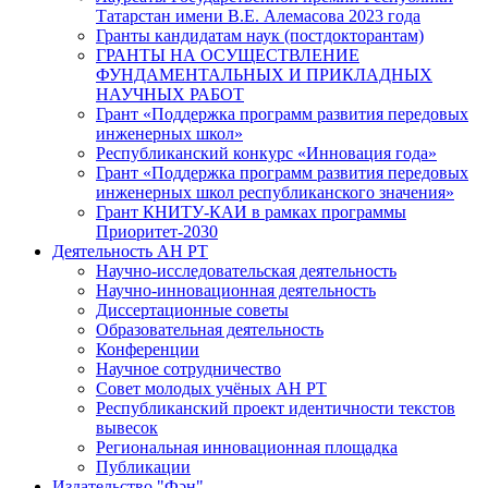
Татарстан имени В.Е. Алемасова 2023 года
Гранты кандидатам наук (постдокторантам)
ГРАНТЫ НА ОСУЩЕСТВЛЕНИЕ
ФУНДАМЕНТАЛЬНЫХ И ПРИКЛАДНЫХ
НАУЧНЫХ РАБОТ
Грант «Поддержка программ развития передовых
инженерных школ»
Республиканский конкурс «Инновация года»
Грант «Поддержка программ развития передовых
инженерных школ республиканского значения»
Грант КНИТУ-КАИ в рамках программы
Приоритет-2030
Деятельность АН РТ
Научно-исследовательская деятельность
Научно-инновационная деятельность
Диссертационные советы
Образовательная деятельность
Конференции
Научное сотрудничество
Совет молодых учёных АН РТ
Республиканский проект идентичности текстов
вывесок
Региональная инновационная площадка
Публикации
Издательство "Фән"