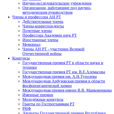
Научно-исследовательские учреждения
Организации, работающие под научно-
методическим руководством
Члены и профессора АН РТ
Действительные члены
Члены-корреспонденты
Почетные члены
Профессора Академии наук РТ
Иностранные члены
Мемориал
Члены АН РТ - участники Великой
Отечественной войны
Конкурсы
Государственная премия РТ в области науки и
техники
Государственная премия РТ им. В.Е.Алемасова
Международная премия им. А.Н.Туполева
Международная Арбузовская премия в области
фосфорорганической химии
Международная премия имени В.В. Марковникова
Именные премии
Молодёжные конкурсы
Гранты по Госпрограммам РТ
РНФ
Лауреаты Государственной премии Республики