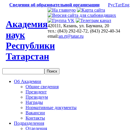
Сведения об образовательной организации
Рус
Тат
Eng
Академия
420111, Казань, ул. Баумана, 20
тел.: (843) 292-02-72, (843) 292-40-34
наук
email:
an.rt@tatar.ru
Республики
Татарстан
Об Академии
Общие сведения
Президент
Президиум
Награды
Нормативные документы
Вакансии
Контакты
Подразделения
Отделения