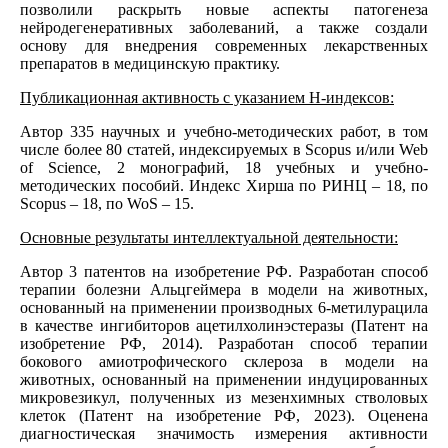
позволили раскрыть новые аспекты патогенеза
нейродегенеративных заболеваний, а также создали
основу для внедрения современных лекарственных
препаратов в медицинскую практику.
Публикационная активность с указанием Н-индексов:
Автор 335 научных и учебно-методических работ, в том
числе более 80 статей, индексируемых в Scopus и/или Web
of Science, 2 монографий, 18 учебных и учебно-
методических пособий. Индекс Хирша по РИНЦ – 18, по
Scopus – 18, по WoS – 15.
Основные результаты интеллектуальной деятельности:
Автор 3 патентов на изобретение РФ. Разработан способ
терапии болезни Альцгеймера в модели на животных,
основанный на применении производных 6-метилурацила
в качестве ингибиторов ацетилхолинэстеразы (Патент на
изобретение РФ, 2014). Разработан способ терапии
бокового амиотрофического склероза в модели на
животных, основанный на применении индуцированных
микровезикул, полученных из мезенхимных стволовых
клеток (Патент на изобретение РФ, 2023). Оценена
диагностическая значимость измерения активности