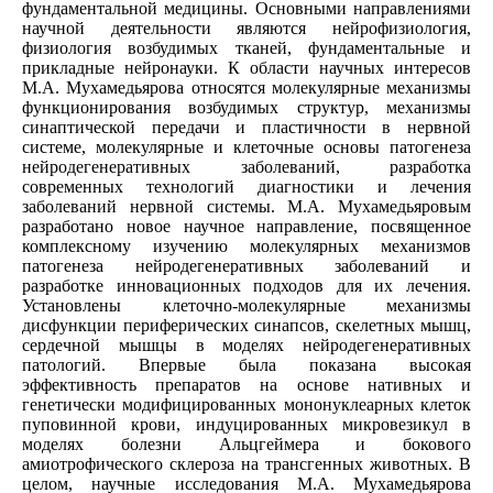
фундаментальной медицины. Основными направлениями
научной деятельности являются нейрофизиология,
физиология возбудимых тканей, фундаментальные и
прикладные нейронауки. К области научных интересов
М.А. Мухамедьярова относятся молекулярные механизмы
функционирования возбудимых структур, механизмы
синаптической передачи и пластичности в нервной
системе, молекулярные и клеточные основы патогенеза
нейродегенеративных заболеваний, разработка
современных технологий диагностики и лечения
заболеваний нервной системы. М.А. Мухамедьяровым
разработано новое научное направление, посвященное
комплексному изучению молекулярных механизмов
патогенеза нейродегенеративных заболеваний и
разработке инновационных подходов для их лечения.
Установлены клеточно-молекулярные механизмы
дисфункции периферических синапсов, скелетных мышц,
сердечной мышцы в моделях нейродегенеративных
патологий. Впервые была показана высокая
эффективность препаратов на основе нативных и
генетически модифицированных мононуклеарных клеток
пуповинной крови, индуцированных микровезикул в
моделях болезни Альцгеймера и бокового
амиотрофического склероза на трансгенных животных. В
целом, научные исследования М.А. Мухамедьярова