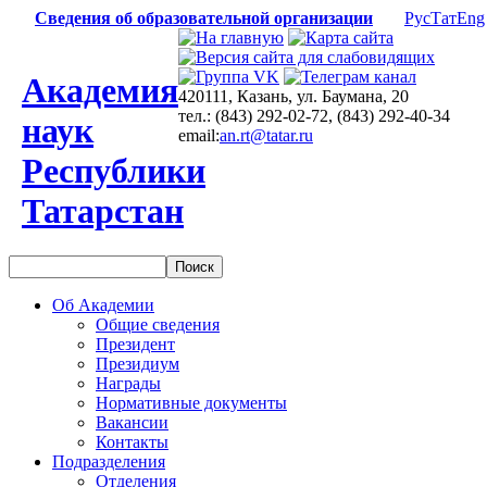
Сведения об образовательной организации
Рус
Тат
Eng
Академия
420111, Казань, ул. Баумана, 20
тел.: (843) 292-02-72, (843) 292-40-34
наук
email:
an.rt@tatar.ru
Республики
Татарстан
Об Академии
Общие сведения
Президент
Президиум
Награды
Нормативные документы
Вакансии
Контакты
Подразделения
Отделения