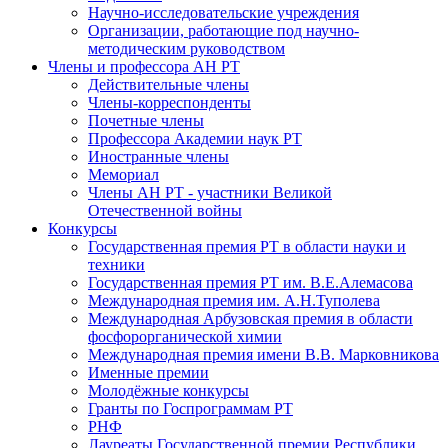
Научно-исследовательские учреждения
Организации, работающие под научно-
методическим руководством
Члены и профессора АН РТ
Действительные члены
Члены-корреспонденты
Почетные члены
Профессора Академии наук РТ
Иностранные члены
Мемориал
Члены АН РТ - участники Великой
Отечественной войны
Конкурсы
Государственная премия РТ в области науки и
техники
Государственная премия РТ им. В.Е.Алемасова
Международная премия им. А.Н.Туполева
Международная Арбузовская премия в области
фосфорорганической химии
Международная премия имени В.В. Марковникова
Именные премии
Молодёжные конкурсы
Гранты по Госпрограммам РТ
РНФ
Лауреаты Государственной премии Республики