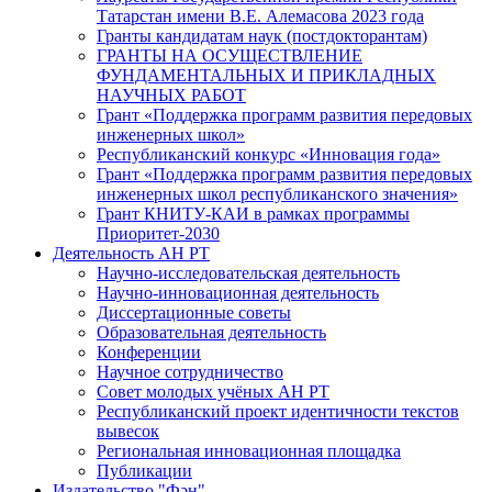
Татарстан имени В.Е. Алемасова 2023 года
Гранты кандидатам наук (постдокторантам)
ГРАНТЫ НА ОСУЩЕСТВЛЕНИЕ
ФУНДАМЕНТАЛЬНЫХ И ПРИКЛАДНЫХ
НАУЧНЫХ РАБОТ
Грант «Поддержка программ развития передовых
инженерных школ»
Республиканский конкурс «Инновация года»
Грант «Поддержка программ развития передовых
инженерных школ республиканского значения»
Грант КНИТУ-КАИ в рамках программы
Приоритет-2030
Деятельность АН РТ
Научно-исследовательская деятельность
Научно-инновационная деятельность
Диссертационные советы
Образовательная деятельность
Конференции
Научное сотрудничество
Совет молодых учёных АН РТ
Республиканский проект идентичности текстов
вывесок
Региональная инновационная площадка
Публикации
Издательство "Фән"