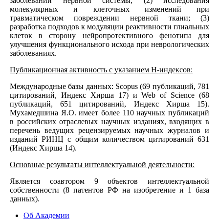
заболеваний нервной системы; (2) исследования
молекулярных и клеточных изменений при
травматическом повреждении нервной ткани; (3)
разработка подходов к модуляции реактивности глиальных
клеток в сторону нейропротективного фенотипа для
улучшения функционального исхода при неврологических
заболеваниях.
Публикационная активность с указанием Н-индексов:
Международные базы данных: Scopus (69 публикаций, 781
цитирований, Индекс Хирша 17) и Web of Science (68
публикаций, 651 цитирований, Индекс Хирша 15).
Мухамедшина Я.О. имеет более 110 научных публикаций
в российских отраслевых научных изданиях, входящих в
перечень ведущих рецензируемых научных журналов и
изданий РИНЦ с общим количеством цитирований 631
(Индекс Хирша 14).
Основные результаты интеллектуальной деятельности:
Является соавтором 9 объектов интеллектуальной
собственности (8 патентов РФ на изобретение и 1 база
данных).
Об Академии