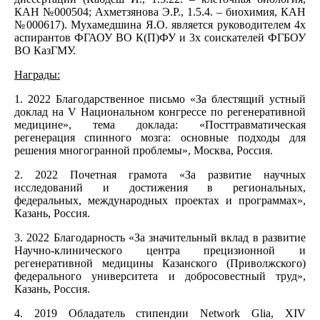
КАН №000504; Ахметзянова Э.Р., 1.5.4. – биохимия, КАН
№000617). Мухамедшина Я.О. является руководителем 4х
аспирантов ФГАОУ ВО К(П)ФУ и 3х соискателей ФГБОУ
ВО КазГМУ.
Награды:
1. 2022 Благодарственное письмо «За блестящий устный
доклад на V Национальном конгрессе по регенеративной
медицине», тема доклада: «Посттравматическая
регенерация спинного мозга: основные подходы для
решения многогранной проблемы», Москва, Россия.
2. 2022 Почетная грамота «За развитие научных
исследований и достижения в региональных,
федеральных, международных проектах и программах»,
Казань, Россия.
3. 2022 Благодарность «За значительный вклад в развитие
Научно-клинического центра прецизионной и
регенеративной медицины Казанского (Приволжского)
федерального университета и добросовестный труд»,
Казань, Россия.
4. 2019 Обладатель стипендии Network Glia, XIV