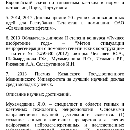
Европейский съезд по глиальным клеткам в норме и
патологии, Порту, Португалия.
5. 2014, 2017 Диплом премии 50 лучших инновационных
идей для Республики Татарстан в номинации ОАО
«Связьинвестнефтехим».
6. 2013 Обладатель диплома II степени конкурса «Лучшее
изобретение года» – "Метод стимуляции
нейрорегенерации с помощью генетических конструкций»
– патент № 2459630 (2012), авторы: Челышев Ю.А.,
Шаймарданова Г.Ф., Мухамедшина Я.О., Исламов Р.Р.,
Ризванов А.А. Салафутдинов И.И.
7. 2013 Премия Казанского Государственного
Медицинского Университета за лучший научный доклад
среди молодых ученых.
Описание научных достижений.
Мухамедшина Я.О. – специалист в области генных и
клеточных технологий, нейробиологии. Основными
направлениями научной деятельности являются: (1)
создание генных и клеточных препаратов для лечения
нейротравм, нейродегенеративных и наследственных