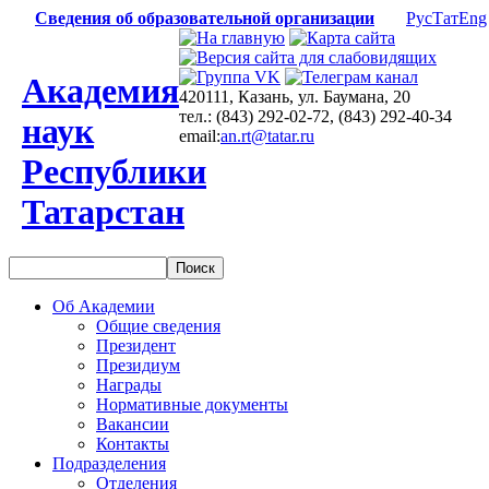
Сведения об образовательной организации
Рус
Тат
Eng
Академия
420111, Казань, ул. Баумана, 20
тел.: (843) 292-02-72, (843) 292-40-34
наук
email:
an.rt@tatar.ru
Республики
Татарстан
Об Академии
Общие сведения
Президент
Президиум
Награды
Нормативные документы
Вакансии
Контакты
Подразделения
Отделения