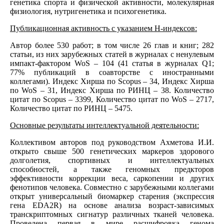
генетика спорта и физической активности, молекулярная
физиология, нутригенетика и психогенетика.
Публикационная активность с указанием Н-индексов:
Автор более 530 работ; в том числе 26 глав и книг; 282
статьи, из них зарубежных статей в журналах с ненулевым
импакт-фактором WoS – 104 (41 статья в журналах Q1;
77% публикаций в соавторстве с иностранными
коллегами). Индекс Хирша по Scopus – 34, Индекс Хирша
по WoS – 31, Индекс Хирша по РИНЦ – 38. Количество
цитат по Scopus – 3399, Количество цитат по WoS – 2717,
Количество цитат по РИНЦ – 5475.
Основные результаты интеллектуальной деятельности:
Коллективом авторов под руководством Ахметова И.И.
открыто свыше 500 генетических маркеров здорового
долголетия, спортивных и интеллектуальных
способностей, а также геномных предкторов
эффективности коррекции веса, саркопении и других
фенотипов человека. Совместно с зарубежными коллегами
открыт универсальный биомаркер старения (экспрессия
гена EDA2R) на основе анализа возраст-зависимых
транскриптомных сигнатур различных тканей человека.
Проведена первая в мире расшифровка генома