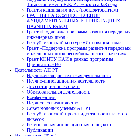
Татарстан имени В.Е. Алемасова 2023 года
Гранты кандидатам наук (постдокторантам)
ГРАНТЫ НА ОСУЩЕСТВЛЕНИЕ
ФУНДАМЕНТАЛЬНЫХ И ПРИКЛАДНЫХ
НАУЧНЫХ РАБОТ
Грант «Поддержка программ развития передовых
инженерных школ»
Республиканский конкурс «Инновация года»
Грант «Поддержка программ развития передовых
инженерных школ республиканского значения»
Грант КНИТУ-КАИ в рамках программы
Приоритет-2030
Деятельность АН РТ
Научно-исследовательская деятельность
Научно-инновационная деятельность
Диссертационные советы
Образовательная деятельность
Конференции
Научное сотрудничество
Совет молодых учёных АН РТ
Республиканский проект идентичности текстов
вывесок
Региональная инновационная площадка
Публикации
Издательство "Фән"