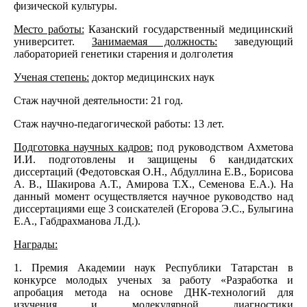
физической культуры.
Место работы:
Казанский государственный медицинский
университет.
Занимаемая должность:
заведующий
лабораторией генетики старения и долголетия
Ученая степень:
доктор медицинских наук
Стаж научной деятельности: 21 год.
Стаж научно-педагогической работы: 13 лет.
Подготовка научных кадров:
под руководством Ахметова
И.И. подготовлены и защищены 6 кандидатских
диссертаций (Федотовская О.Н., Абдуллина Е.В., Борисова
А. В., Шакирова А.Т., Амирова Т.Х., Семенова Е.А.). На
данный момент осуществляется научное руководство над
диссертациями еще 3 соискателей (Егорова Э.С., Булыгина
Е.А., Габдрахманова Л.Д.).
Награды:
1. Премия Академии наук Республики Татарстан в
конкурсе молодых ученых за работу «Разработка и
апробация метода на основе ДНК-технологий для
изучения и молекулярной диагностики