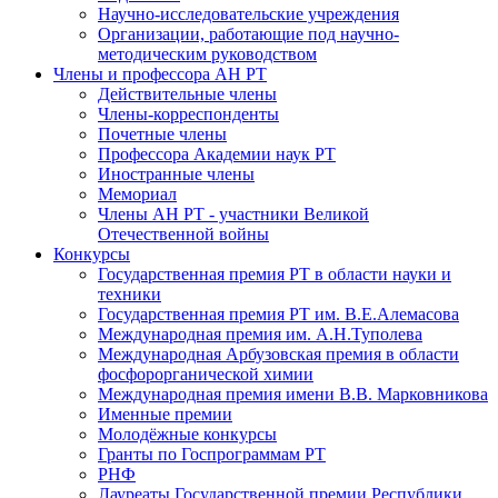
Научно-исследовательские учреждения
Организации, работающие под научно-
методическим руководством
Члены и профессора АН РТ
Действительные члены
Члены-корреспонденты
Почетные члены
Профессора Академии наук РТ
Иностранные члены
Мемориал
Члены АН РТ - участники Великой
Отечественной войны
Конкурсы
Государственная премия РТ в области науки и
техники
Государственная премия РТ им. В.Е.Алемасова
Международная премия им. А.Н.Туполева
Международная Арбузовская премия в области
фосфорорганической химии
Международная премия имени В.В. Марковникова
Именные премии
Молодёжные конкурсы
Гранты по Госпрограммам РТ
РНФ
Лауреаты Государственной премии Республики