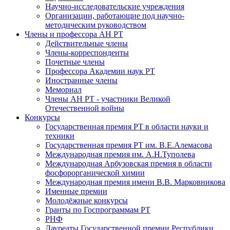
Научно-исследовательские учреждения
Организации, работающие под научно-
методическим руководством
Члены и профессора АН РТ
Действительные члены
Члены-корреспонденты
Почетные члены
Профессора Академии наук РТ
Иностранные члены
Мемориал
Члены АН РТ - участники Великой
Отечественной войны
Конкурсы
Государственная премия РТ в области науки и
техники
Государственная премия РТ им. В.Е.Алемасова
Международная премия им. А.Н.Туполева
Международная Арбузовская премия в области
фосфорорганической химии
Международная премия имени В.В. Марковникова
Именные премии
Молодёжные конкурсы
Гранты по Госпрограммам РТ
РНФ
Лауреаты Государственной премии Республики