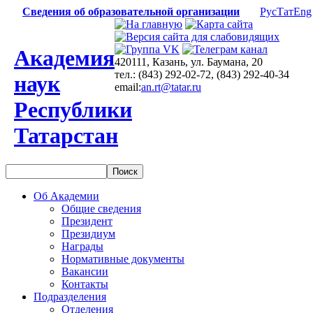
Сведения об образовательной организации
Рус
Тат
Eng
Академия
420111, Казань, ул. Баумана, 20
тел.: (843) 292-02-72, (843) 292-40-34
наук
email:
an.rt@tatar.ru
Республики
Татарстан
Об Академии
Общие сведения
Президент
Президиум
Награды
Нормативные документы
Вакансии
Контакты
Подразделения
Отделения