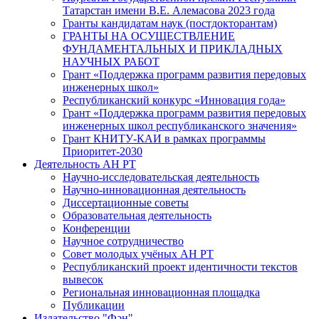
Татарстан имени В.Е. Алемасова 2023 года
Гранты кандидатам наук (постдокторантам)
ГРАНТЫ НА ОСУЩЕСТВЛЕНИЕ
ФУНДАМЕНТАЛЬНЫХ И ПРИКЛАДНЫХ
НАУЧНЫХ РАБОТ
Грант «Поддержка программ развития передовых
инженерных школ»
Республиканский конкурс «Инновация года»
Грант «Поддержка программ развития передовых
инженерных школ республиканского значения»
Грант КНИТУ-КАИ в рамках программы
Приоритет-2030
Деятельность АН РТ
Научно-исследовательская деятельность
Научно-инновационная деятельность
Диссертационные советы
Образовательная деятельность
Конференции
Научное сотрудничество
Совет молодых учёных АН РТ
Республиканский проект идентичности текстов
вывесок
Региональная инновационная площадка
Публикации
Издательство "Фән"