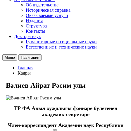
Об издательстве
Историческая справка
Оказываемые услуги
Издания
Структура
Контакты
Доктора наук
Гуманитарные и социальные науки
Естественные и технические науки
Меню
Навигация
Главная
Кадры
Вәлиев Айрат Рәсим улы
ТР ФА Авыл хуҗалыгы фәннәре бүлегенең
академик-секретаре
Член-корреспондент Академии наук Республики