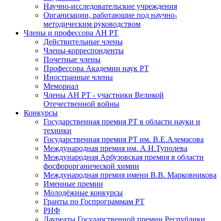
Научно-исследовательские учреждения
Организации, работающие под научно-
методическим руководством
Члены и профессора АН РТ
Действительные члены
Члены-корреспонденты
Почетные члены
Профессора Академии наук РТ
Иностранные члены
Мемориал
Члены АН РТ - участники Великой
Отечественной войны
Конкурсы
Государственная премия РТ в области науки и
техники
Государственная премия РТ им. В.Е.Алемасова
Международная премия им. А.Н.Туполева
Международная Арбузовская премия в области
фосфорорганической химии
Международная премия имени В.В. Марковникова
Именные премии
Молодёжные конкурсы
Гранты по Госпрограммам РТ
РНФ
Лауреаты Государственной премии Республики