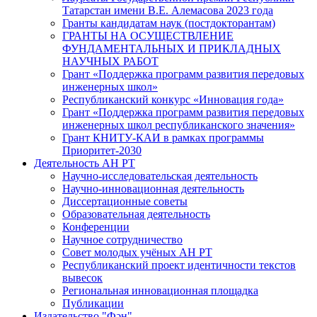
Татарстан имени В.Е. Алемасова 2023 года
Гранты кандидатам наук (постдокторантам)
ГРАНТЫ НА ОСУЩЕСТВЛЕНИЕ
ФУНДАМЕНТАЛЬНЫХ И ПРИКЛАДНЫХ
НАУЧНЫХ РАБОТ
Грант «Поддержка программ развития передовых
инженерных школ»
Республиканский конкурс «Инновация года»
Грант «Поддержка программ развития передовых
инженерных школ республиканского значения»
Грант КНИТУ-КАИ в рамках программы
Приоритет-2030
Деятельность АН РТ
Научно-исследовательская деятельность
Научно-инновационная деятельность
Диссертационные советы
Образовательная деятельность
Конференции
Научное сотрудничество
Совет молодых учёных АН РТ
Республиканский проект идентичности текстов
вывесок
Региональная инновационная площадка
Публикации
Издательство "Фән"