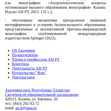
(см. монографию «Антропологические вопросы
оптимизации высшего образования: монография». Казань:
Изд-во АН РТ, 2023. 132 с.);
- обоснованы механизмы преодоления языковой
интерференции в условиях билингвального образования,
представленные в коллективной британо-американской
монографии, опубликованной международным
издательством Springer (2022).
Об Академии
Подразделения
Члены и профессора АН РТ
Конкурсы
Деятельность АН РТ
Издательство "Фән"
Доктора наук
Академия наук Республики Татарстан
Сведения об образовательной организации
420111, Казань, ул. Баумана, 20
тел.: (843) 292-02-72
email:
an.rt@tatar.ru