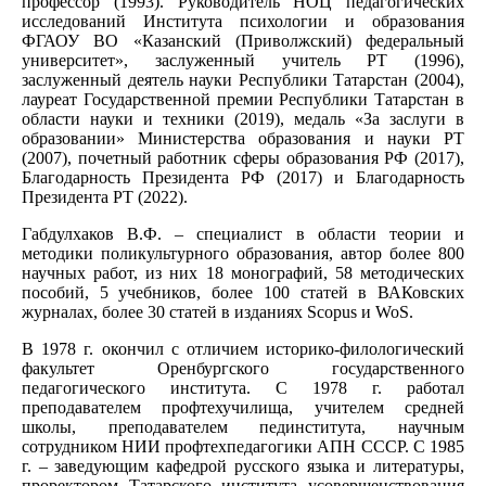
профессор (1993). Руководитель НОЦ педагогических
исследований Института психологии и образования
ФГАОУ ВО «Казанский (Приволжский) федеральный
университет», заслуженный учитель РТ (1996),
заслуженный деятель науки Республики Татарстан (2004),
лауреат Государственной премии Республики Татарстан в
области науки и техники (2019), медаль «За заслуги в
образовании» Министерства образования и науки РТ
(2007), почетный работник сферы образования РФ (2017),
Благодарность Президента РФ (2017) и Благодарность
Президента РТ (2022).
Габдулхаков В.Ф. – специалист в области теории и
методики поликультурного образования, автор более 800
научных работ, из них 18 монографий, 58 методических
пособий, 5 учебников, более 100 статей в ВАКовских
журналах, более 30 статей в изданиях Scopus и WoS.
В 1978 г. окончил с отличием историко-филологический
факультет Оренбургского государственного
педагогического института. С 1978 г. работал
преподавателем профтехучилища, учителем средней
школы, преподавателем пединститута, научным
сотрудником НИИ профтехпедагогики АПН СССР. С 1985
г. – заведующим кафедрой русского языка и литературы,
проректором Татарского института усовершенствования