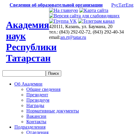
Сведения об образовательной организации
Рус
Тат
Eng
Академия
420111, Казань, ул. Баумана, 20
тел.: (843) 292-02-72, (843) 292-40-34
наук
email:
an.rt@tatar.ru
Республики
Татарстан
Об Академии
Общие сведения
Президент
Президиум
Награды
Нормативные документы
Вакансии
Контакты
Подразделения
Отделения