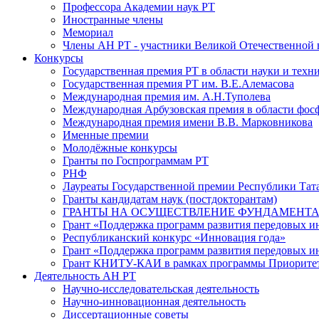
Профессора Академии наук РТ
Иностранные члены
Мемориал
Члены АН РТ - участники Великой Отечественной
Конкурсы
Государственная премия РТ в области науки и техн
Государственная премия РТ им. В.Е.Алемасова
Международная премия им. А.Н.Туполева
Международная Арбузовская премия в области фос
Международная премия имени В.В. Марковникова
Именные премии
Молодёжные конкурсы
Гранты по Госпрограммам РТ
РНФ
Лауреаты Государственной премии Республики Тата
Гранты кандидатам наук (постдокторантам)
ГРАНТЫ НА ОСУЩЕСТВЛЕНИЕ ФУНДАМЕНТА
Грант «Поддержка программ развития передовых 
Республиканский конкурс «Инновация года»
Грант «Поддержка программ развития передовых и
Грант КНИТУ-КАИ в рамках программы Приорите
Деятельность АН РТ
Научно-исследовательская деятельность
Научно-инновационная деятельность
Диссертационные советы