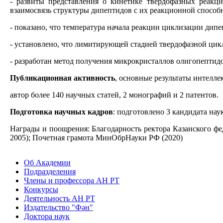
- развиты представления о кинетике твердофазных реакци
взаимосвязь структуры дипептидов с их реакционной способ
- показано, что температура начала реакции циклизации дипе
- установлено, что лимитирующей стадией твердофазной цик
- разработан метод получения микрокристаллов олигопептид
Публикационная активность
, основные результаты интелле
автор более 140 научных статей, 2 монографий и 2 патентов.
Подготовка научных кадров
: подготовлено 3 кандидата наук
Награды и поощрения: Благодарность ректора Казанского ф
2005); Почетная грамота МинОбрНауки РФ (2020)
Об Академии
Подразделения
Члены и профессора АН РТ
Конкурсы
Деятельность АН РТ
Издательство "Фән"
Доктора наук