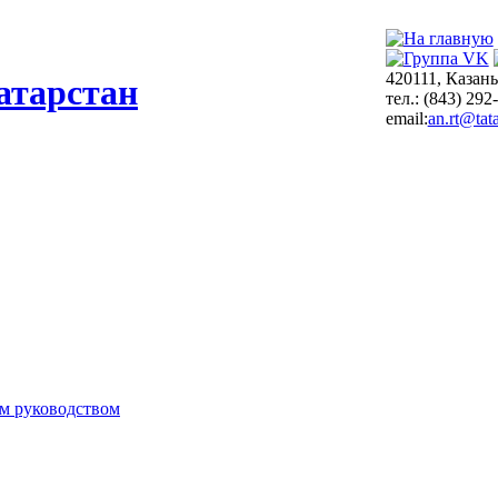
420111, Казань
атарстан
тел.: (843) 292
email:
an.rt@tata
м руководством