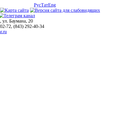
Рус
Тат
Eng
, ул. Баумана, 20
-02-72, (843) 292-40-34
r.ru