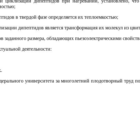
и циклизации дипептидов при нагревании, установлено, что
ностью;
птидов в твердой фазе определяется их теплоемкостью;
лизации дипептидов является трансформация их молекул из цви
ов заданного размера, обладающих пьезоэлектрическими свойств
ктуальной деятельности:
.
едерального университета за многолетний плодотворный труд п