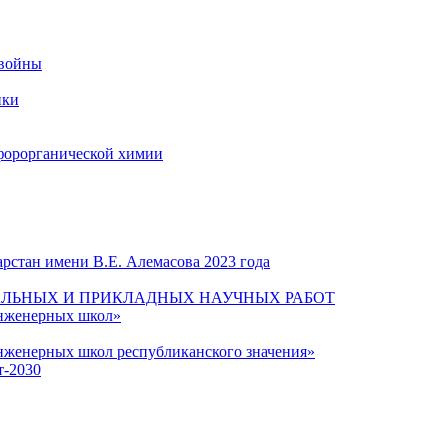
 войны
ики
форорганической химии
рстан имени В.Е. Алемасова 2023 года
ЛЬНЫХ И ПРИКЛАДНЫХ НАУЧНЫХ РАБОТ
инженерных школ»
нженерных школ республиканского значения»
т-2030