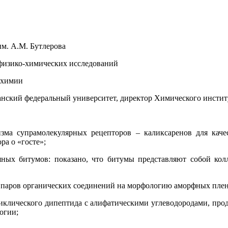
им. А.М. Бутлерова
 физико-химических исследований
 химии
анский федеральный университет, директор Химического инстит
зма супрамолекулярных рецепторов – каликсаренов для каче
а о «госте»;
яных битумов: показано, что битумы представляют собой ко
я паров органических соединений на морфологию аморфных пле
иклического дипептида с алифатическими углеводородами, про
огии;