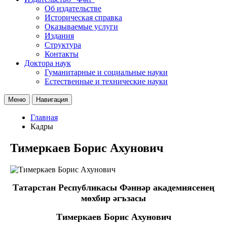
Об издательстве
Историческая справка
Оказываемые услуги
Издания
Структура
Контакты
Доктора наук
Гуманитарные и социальные науки
Естественные и технические науки
Меню
Навигация
Главная
Кадры
Тимеркаев Борис Ахунович
Татарстан Республикасы Фәннәр академиясенең
мөхбир әгъзасы
Тимеркаев Борис Ахунович