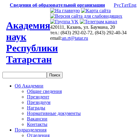
Сведения об образовательной организации
Рус
Тат
Eng
Академия
420111, Казань, ул. Баумана, 20
тел.: (843) 292-02-72, (843) 292-40-34
наук
email:
an.rt@tatar.ru
Республики
Татарстан
Об Академии
Общие сведения
Президент
Президиум
Награды
Нормативные документы
Вакансии
Контакты
Подразделения
Отделения