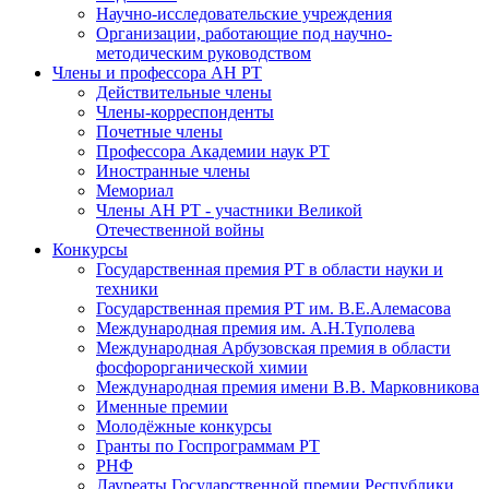
Научно-исследовательские учреждения
Организации, работающие под научно-
методическим руководством
Члены и профессора АН РТ
Действительные члены
Члены-корреспонденты
Почетные члены
Профессора Академии наук РТ
Иностранные члены
Мемориал
Члены АН РТ - участники Великой
Отечественной войны
Конкурсы
Государственная премия РТ в области науки и
техники
Государственная премия РТ им. В.Е.Алемасова
Международная премия им. А.Н.Туполева
Международная Арбузовская премия в области
фосфорорганической химии
Международная премия имени В.В. Марковникова
Именные премии
Молодёжные конкурсы
Гранты по Госпрограммам РТ
РНФ
Лауреаты Государственной премии Республики