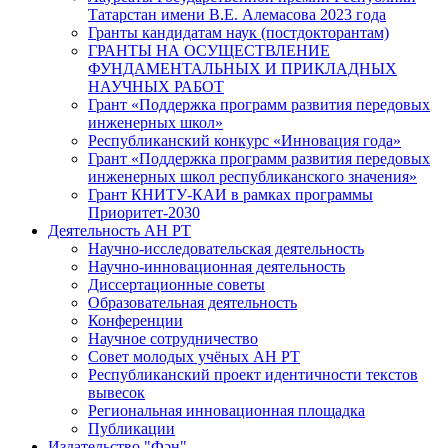
Татарстан имени В.Е. Алемасова 2023 года
Гранты кандидатам наук (постдокторантам)
ГРАНТЫ НА ОСУЩЕСТВЛЕНИЕ
ФУНДАМЕНТАЛЬНЫХ И ПРИКЛАДНЫХ
НАУЧНЫХ РАБОТ
Грант «Поддержка программ развития передовых
инженерных школ»
Республиканский конкурс «Инновация года»
Грант «Поддержка программ развития передовых
инженерных школ республиканского значения»
Грант КНИТУ-КАИ в рамках программы
Приоритет-2030
Деятельность АН РТ
Научно-исследовательская деятельность
Научно-инновационная деятельность
Диссертационные советы
Образовательная деятельность
Конференции
Научное сотрудничество
Совет молодых учёных АН РТ
Республиканский проект идентичности текстов
вывесок
Региональная инновационная площадка
Публикации
Издательство "Фән"