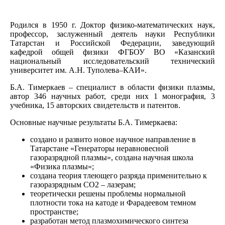
Родился в 1950 г. Доктор физико-математических наук,
профессор, заслуженный деятель науки Республики
Татарстан и Российской Федерации, заведующий
кафедрой общей физики ФГБОУ ВО «Казанский
национальный исследовательский технический
университет им. А.Н. Туполева–КАИ».
Б.А. Тимеркаев – специалист в области физики плазмы,
автор 346 научных работ, среди них 1 монография, 3
учебника, 15 авторских свидетельств и патентов.
Основные научные результаты Б.А. Тимеркаева:
создано и развито новое научное направление в
Татарстане «Генераторы неравновесной
газоразрядной плазмы», создана научная школа
«Физика плазмы»;
создана теория тлеющего разряда применительно к
газоразрядным СО2 – лазерам;
теоретически решены проблемы нормальной
плотности тока на катоде и Фарадеевом темном
пространстве;
разработан метод плазмохимического синтеза