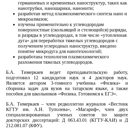
германиевых и кремниевых наноструктур, таких как
нанотрубки, наношарики, нанонити;
разработан метод плазмохимического синтеза нано и
микроалмазов;
изучены применительно к углеводородам
поверхностные (скользящий и стелющийся) разряды,
и разряды в углеводородах, в том числе «утопленная
дуга» для переработки тяжелых углеводородов с
получением углеродных наноструктур, введено
понятие микродуга для нанотехнологий;
разработана технология плазмохимического
разложения тяжелых углеводородов.
Б.А. Тимеркаев ведет преподавательскую работу,
подготовил 12 кандидатов наук и 4 докторов наук.
Является автором 3-томного учебника «Физика» и
сборника задач для вузов на татарском языке, а также
пособия для школьников «Физика. Готовимся к ЕГЭ».
Б.А. Тимеркаев – член редколлегии журналов «Вестник
КГТУ им. А.Н. Туполева», «Магариф», член двух
специализированных ученых советов по защите
докторских диссертаций: Д 063.43.01 (КГТУ-КАИ) и Д
212.081.07 (КФУ).