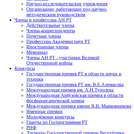
Научно-исследовательские учреждения
Организации, работающие под научно-
методическим руководством
Члены и профессора АН РТ
Действительные члены
Члены-корреспонденты
Почетные члены
Профессора Академии наук РТ
Иностранные члены
Мемориал
Члены АН РТ - участники Великой
Отечественной войны
Конкурсы
Государственная премия РТ в области науки и
техники
Государственная премия РТ им. В.Е.Алемасова
Международная премия им. А.Н.Туполева
Международная Арбузовская премия в области
фосфорорганической химии
Международная премия имени В.В. Марковникова
Именные премии
Молодёжные конкурсы
Гранты по Госпрограммам РТ
РНФ
Лауреаты Государственной премии Республики