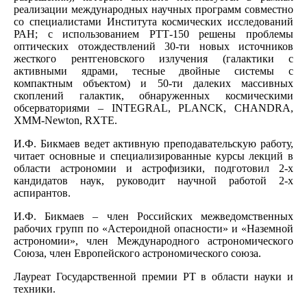
реализации международных научных программ совместно
со специалистами Института космических исследований
РАН; с использованием РТТ-150 решены проблемы
оптических отождествлений 30-ти новых источников
жесткого рентгеновского излучения (галактики с
активными ядрами, тесные двойные системы с
компактным объектом) и 50-ти далеких массивных
скоплений галактик, обнаруженных космическими
обсерваториями – INTEGRAL, PLANCK, CHANDRA,
XMM-Newton, RXTE.
И.Ф. Бикмаев ведет активную преподавательскую работу,
читает основные и специализированные курсы лекций в
области астрономии и астрофизики, подготовил 2-х
кандидатов наук, руководит научной работой 2-х
аспирантов.
И.Ф. Бикмаев – член Российских межведомственных
рабочих групп по «Астероидной опасности» и «Наземной
астрономии», член Международного астрономического
Союза, член Европейского астрономического союза.
Лауреат Государственной премии РТ в области науки и
техники.