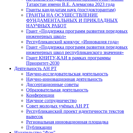
Татарстан имени В.Е. Алемасова 2023 года
Гранты кандидатам наук (постдокторантам)
ГРАНТЫ НА ОСУЩЕСТВЛЕНИЕ
ФУНДАМЕНТАЛЬНЫХ И ПРИКЛАДНЫХ
НАУЧНЫХ РАБОТ
Грант «Поддержка программ развития передовых
инженерных школ»
Республиканский конкурс «Инновация года»
Грант «Поддержка программ развития передовых
инженерных школ республиканского значения»
Грант КНИТУ-КАИ в рамках программы
Приоритет-2030
Деятельность АН РТ
Научно-исследовательская деятельность
Научно-инновационная деятельность
Диссертационные советы
Образовательная деятельность
Конференции
Научное сотрудничество
Совет молодых учёных АН РТ
Республиканский проект идентичности текстов
вывесок
Региональная инновационная площадка
Публикации
Издательство "Фән"