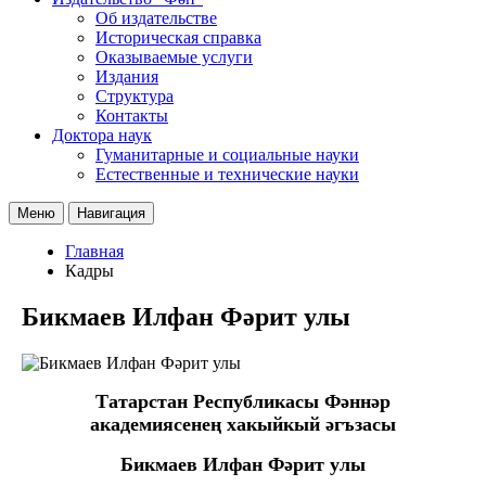
Об издательстве
Историческая справка
Оказываемые услуги
Издания
Структура
Контакты
Доктора наук
Гуманитарные и социальные науки
Естественные и технические науки
Меню
Навигация
Главная
Кадры
Бикмаев Илфан Фәрит улы
Татарстан Республикасы Фәннәр
академиясенең
хакыйкый әгъзасы
Бикмаев Илфан Фәрит улы