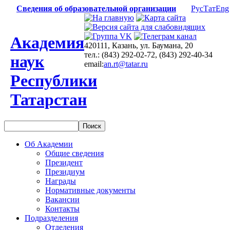
Сведения об образовательной организации
Рус
Тат
Eng
Академия
420111, Казань, ул. Баумана, 20
тел.: (843) 292-02-72, (843) 292-40-34
наук
email:
an.rt@tatar.ru
Республики
Татарстан
Об Академии
Общие сведения
Президент
Президиум
Награды
Нормативные документы
Вакансии
Контакты
Подразделения
Отделения