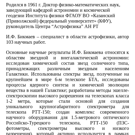
Родился в 1961 г. Доктор физико-математических наук,
заведующий кафедрой астрономии и космической
геодезии Института физики ФГАОУ ВО «Казанский
(Приволжский) федеральный университет» (КФУ),
руководитель Центра “Астрофизика” АН РТ
И.Ф. Бикмаев – специалист в области астрофизики, автор
103 научных работ.
Основные научные результаты И.Ф. Бикмаева относятся к
областям звездной и внегалактической астрономии:
исследован химический состав звезд солнечного типа,
принадлежащих различным звездным населениям
Галактики. Использованы спектры звезд, полученные на
крупнейшем в мире 6-м телескопе БТА, исследованы
процессы ядерного синтеза и химической эволюции
вещества в нашей Галактике; разработаны методы эшелле-
спектроскопии высокого разрешения на телескопах класса
1-2 метра, которые стали основой для создания
уникального крупногабаритного спектрометра для
телескопа РТТ-150; создан комплекс современного
научного оборудования для 1.5-метрового оптического
Российско-Турецкого телескопа, РТТ-150 (ПЗС-
фотометры, спектрометры высокого и низкого
разрешения), который активно используется в рамках