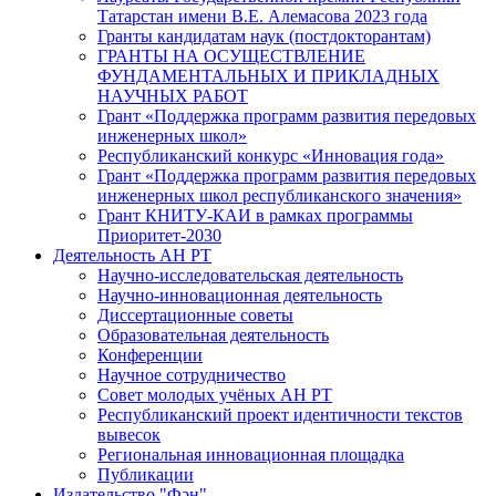
Татарстан имени В.Е. Алемасова 2023 года
Гранты кандидатам наук (постдокторантам)
ГРАНТЫ НА ОСУЩЕСТВЛЕНИЕ
ФУНДАМЕНТАЛЬНЫХ И ПРИКЛАДНЫХ
НАУЧНЫХ РАБОТ
Грант «Поддержка программ развития передовых
инженерных школ»
Республиканский конкурс «Инновация года»
Грант «Поддержка программ развития передовых
инженерных школ республиканского значения»
Грант КНИТУ-КАИ в рамках программы
Приоритет-2030
Деятельность АН РТ
Научно-исследовательская деятельность
Научно-инновационная деятельность
Диссертационные советы
Образовательная деятельность
Конференции
Научное сотрудничество
Совет молодых учёных АН РТ
Республиканский проект идентичности текстов
вывесок
Региональная инновационная площадка
Публикации
Издательство "Фән"