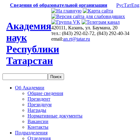
Сведения об образовательной организации
Рус
Тат
Eng
Академия
420111, Казань, ул. Баумана, 20
тел.: (843) 292-02-72, (843) 292-40-34
наук
email:
an.rt@tatar.ru
Республики
Татарстан
Об Академии
Общие сведения
Президент
Президиум
Награды
Нормативные документы
Вакансии
Контакты
Подразделения
Отделения