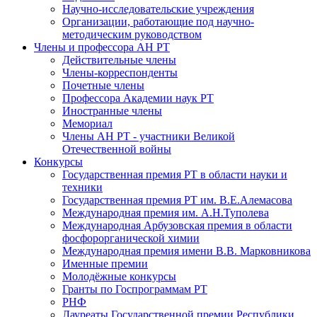
Научно-исследовательские учреждения
Организации, работающие под научно-
методическим руководством
Члены и профессора АН РТ
Действительные члены
Члены-корреспонденты
Почетные члены
Профессора Академии наук РТ
Иностранные члены
Мемориал
Члены АН РТ - участники Великой
Отечественной войны
Конкурсы
Государственная премия РТ в области науки и
техники
Государственная премия РТ им. В.Е.Алемасова
Международная премия им. А.Н.Туполева
Международная Арбузовская премия в области
фосфорорганической химии
Международная премия имени В.В. Марковникова
Именные премии
Молодёжные конкурсы
Гранты по Госпрограммам РТ
РНФ
Лауреаты Государственной премии Республики