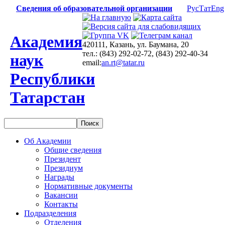
Сведения об образовательной организации
Рус
Тат
Eng
Академия
420111, Казань, ул. Баумана, 20
тел.: (843) 292-02-72, (843) 292-40-34
наук
email:
an.rt@tatar.ru
Республики
Татарстан
Об Академии
Общие сведения
Президент
Президиум
Награды
Нормативные документы
Вакансии
Контакты
Подразделения
Отделения