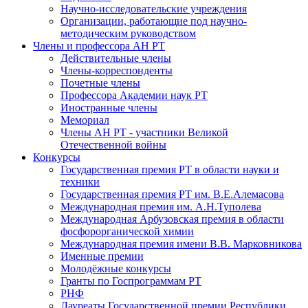
Научно-исследовательские учреждения
Организации, работающие под научно-
методическим руководством
Члены и профессора АН РТ
Действительные члены
Члены-корреспонденты
Почетные члены
Профессора Академии наук РТ
Иностранные члены
Мемориал
Члены АН РТ - участники Великой
Отечественной войны
Конкурсы
Государственная премия РТ в области науки и
техники
Государственная премия РТ им. В.Е.Алемасова
Международная премия им. А.Н.Туполева
Международная Арбузовская премия в области
фосфорорганической химии
Международная премия имени В.В. Марковникова
Именные премии
Молодёжные конкурсы
Гранты по Госпрограммам РТ
РНФ
Лауреаты Государственной премии Республики