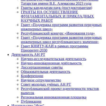
Татарстан имени В.Е. Алемасова 2023 года
Гранты кандидатам наук (постдокторантам)
ГРАНТЫ НА ОСУЩЕСТВЛЕНИЕ
ФУНДАМЕНТАЛЬНЫХ И ПРИКЛАДНЫХ
НАУЧНЫХ РАБОТ
Грант «Поддержка программ развития передовых
инженерных школ»
Республиканский конкурс «Инновация года»
Грант «Поддержка программ развития передовых
инженерных школ республиканского значения»
Грант КНИТУ-КАИ в рамках программы
Приоритет-2030
Деятельность АН РТ
Научно-исследовательская деятельность
Научно-инновационная деятельность
Диссертационные советы
Образовательная деятельность
Конференции
Научное сотрудничество
Совет молодых учёных АН РТ
Республиканский проект идентичности текстов
вывесок
Региональная инновационная площадка
Публикации
Издательство "Фән"