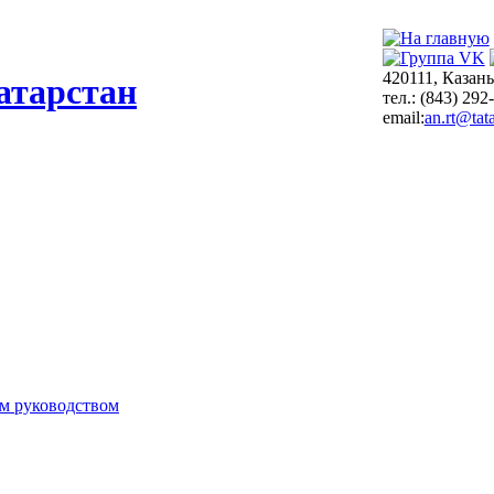
420111, Казань
атарстан
тел.: (843) 292
email:
an.rt@tata
м руководством