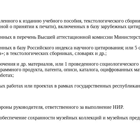
енного к изданию учебного пособия, текстологического сборника,
ной о принятии к печати), включенных в базу зарубежных цитир
ченных в перечень Высшей аттестационной комиссии Министерст
енных в базу Российского индекса научного цитирования; или 5
»; в текстологических сборниках, словарях и др.;
лючения и др. материалов, или 1 проведенного социологического
граммного продукта, патента, описи, каталога, оцифрованных ма
ботах;
рных работах или проектах в рамках государственных республика
тороны руководителя, ответственного за выполнение НИР.
и обеспечение сохранности музейных коллекций и музейных пред