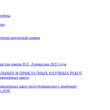
 войны
ики
форорганической химии
рстан имени В.Е. Алемасова 2023 года
ЛЬНЫХ И ПРИКЛАДНЫХ НАУЧНЫХ РАБОТ
инженерных школ»
нженерных школ республиканского значения»
т-2030