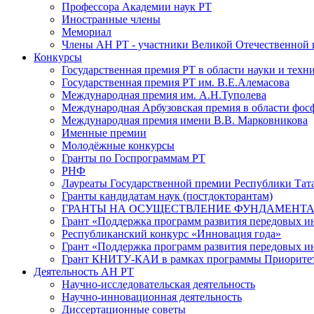
Профессора Академии наук РТ
Иностранные члены
Мемориал
Члены АН РТ - участники Великой Отечественной
Конкурсы
Государственная премия РТ в области науки и техн
Государственная премия РТ им. В.Е.Алемасова
Международная премия им. А.Н.Туполева
Международная Арбузовская премия в области фос
Международная премия имени В.В. Марковникова
Именные премии
Молодёжные конкурсы
Гранты по Госпрограммам РТ
РНФ
Лауреаты Государственной премии Республики Тата
Гранты кандидатам наук (постдокторантам)
ГРАНТЫ НА ОСУЩЕСТВЛЕНИЕ ФУНДАМЕНТА
Грант «Поддержка программ развития передовых 
Республиканский конкурс «Инновация года»
Грант «Поддержка программ развития передовых и
Грант КНИТУ-КАИ в рамках программы Приорите
Деятельность АН РТ
Научно-исследовательская деятельность
Научно-инновационная деятельность
Диссертационные советы