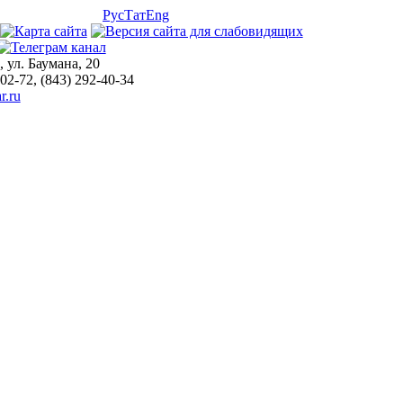
Рус
Тат
Eng
, ул. Баумана, 20
-02-72, (843) 292-40-34
r.ru