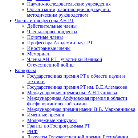
Научно-исследовательские учреждения
Организации, работающие под научно-
методическим руководством
Члены и профессора АН РТ
Действительные члены
Члены-корреспонденты
Почетные члены
Профессора Академии наук РТ
Иностранные члены
Мемориал
Члены АН РТ - участники Великой
Отечественной войны
Конкурсы
Государственная премия РТ в области науки и
техники
Государственная премия РТ им. В.Е.Алемасова
Международная премия им. А.Н.Туполева
Международная Арбузовская премия в области
фосфорорганической химии
Международная премия имени В.В. Марковникова
Именные премии
Молодёжные конкурсы
Гранты по Госпрограммам РТ
РНФ
Лауреаты Государственной премии Республики