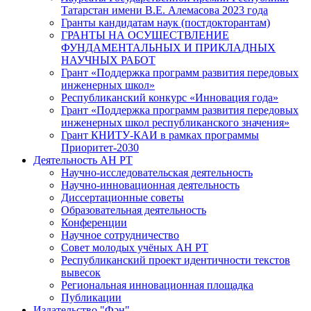
Татарстан имени В.Е. Алемасова 2023 года
Гранты кандидатам наук (постдокторантам)
ГРАНТЫ НА ОСУЩЕСТВЛЕНИЕ
ФУНДАМЕНТАЛЬНЫХ И ПРИКЛАДНЫХ
НАУЧНЫХ РАБОТ
Грант «Поддержка программ развития передовых
инженерных школ»
Республиканский конкурс «Инновация года»
Грант «Поддержка программ развития передовых
инженерных школ республиканского значения»
Грант КНИТУ-КАИ в рамках программы
Приоритет-2030
Деятельность АН РТ
Научно-исследовательская деятельность
Научно-инновационная деятельность
Диссертационные советы
Образовательная деятельность
Конференции
Научное сотрудничество
Совет молодых учёных АН РТ
Республиканский проект идентичности текстов
вывесок
Региональная инновационная площадка
Публикации
Издательство "Фән"