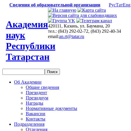
Сведения об образовательной организации
Рус
Тат
Eng
Академия
420111, Казань, ул. Баумана, 20
тел.: (843) 292-02-72, (843) 292-40-34
наук
email:
an.rt@tatar.ru
Республики
Татарстан
Об Академии
Общие сведения
Президент
Президиум
Награды
Нормативные документы
Вакансии
Контакты
Подразделения
Отделения