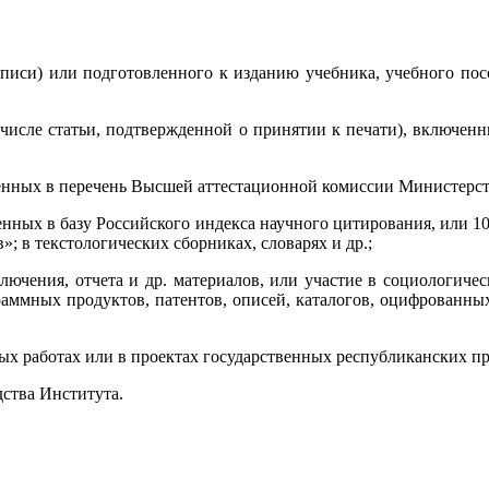
писи) или подготовленного к изданию учебника, учебного посо
м числе статьи, подтвержденной о принятии к печати), включен
ченных в перечень Высшей аттестационной комиссии Министерст
енных в базу Российского индекса научного цитирования, или 
»; в текстологических сборниках, словарях и др.;
ключения, отчета и др. материалов, или участие в социологич
раммных продуктов, патентов, описей, каталогов, оцифрованных
рных работах или в проектах государственных республиканских п
дства Института.