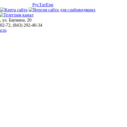
Рус
Тат
Eng
, ул. Баумана, 20
-02-72, (843) 292-40-34
r.ru