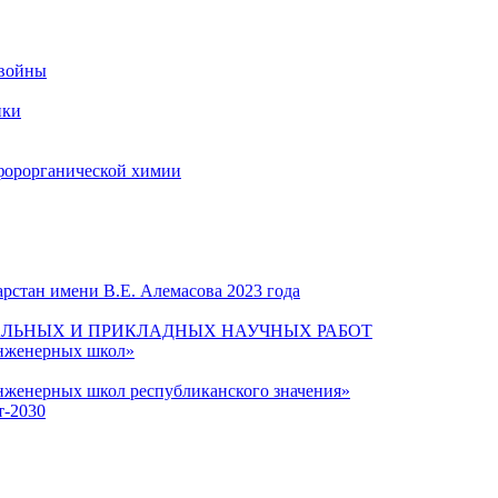
 войны
ики
форорганической химии
рстан имени В.Е. Алемасова 2023 года
ЛЬНЫХ И ПРИКЛАДНЫХ НАУЧНЫХ РАБОТ
инженерных школ»
нженерных школ республиканского значения»
т-2030