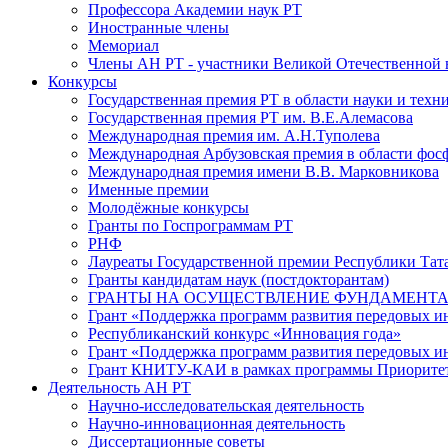
Профессора Академии наук РТ
Иностранные члены
Мемориал
Члены АН РТ - участники Великой Отечественной
Конкурсы
Государственная премия РТ в области науки и техн
Государственная премия РТ им. В.Е.Алемасова
Международная премия им. А.Н.Туполева
Международная Арбузовская премия в области фос
Международная премия имени В.В. Марковникова
Именные премии
Молодёжные конкурсы
Гранты по Госпрограммам РТ
РНФ
Лауреаты Государственной премии Республики Тата
Гранты кандидатам наук (постдокторантам)
ГРАНТЫ НА ОСУЩЕСТВЛЕНИЕ ФУНДАМЕНТА
Грант «Поддержка программ развития передовых 
Республиканский конкурс «Инновация года»
Грант «Поддержка программ развития передовых и
Грант КНИТУ-КАИ в рамках программы Приорите
Деятельность АН РТ
Научно-исследовательская деятельность
Научно-инновационная деятельность
Диссертационные советы