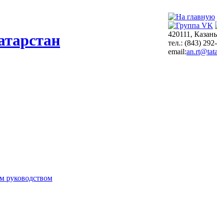
420111, Казань
атарстан
тел.: (843) 292
email:
an.rt@tata
м руководством