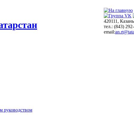
420111, Казань
атарстан
тел.: (843) 292
email:
an.rt@tata
м руководством