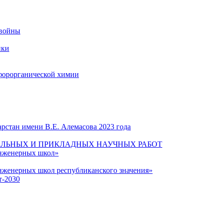
 войны
ики
форорганической химии
рстан имени В.Е. Алемасова 2023 года
ЛЬНЫХ И ПРИКЛАДНЫХ НАУЧНЫХ РАБОТ
инженерных школ»
нженерных школ республиканского значения»
т-2030