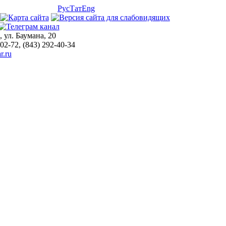
Рус
Тат
Eng
, ул. Баумана, 20
-02-72, (843) 292-40-34
r.ru