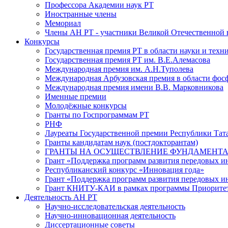
Профессора Академии наук РТ
Иностранные члены
Мемориал
Члены АН РТ - участники Великой Отечественной
Конкурсы
Государственная премия РТ в области науки и техн
Государственная премия РТ им. В.Е.Алемасова
Международная премия им. А.Н.Туполева
Международная Арбузовская премия в области фос
Международная премия имени В.В. Марковникова
Именные премии
Молодёжные конкурсы
Гранты по Госпрограммам РТ
РНФ
Лауреаты Государственной премии Республики Тата
Гранты кандидатам наук (постдокторантам)
ГРАНТЫ НА ОСУЩЕСТВЛЕНИЕ ФУНДАМЕНТА
Грант «Поддержка программ развития передовых 
Республиканский конкурс «Инновация года»
Грант «Поддержка программ развития передовых и
Грант КНИТУ-КАИ в рамках программы Приорите
Деятельность АН РТ
Научно-исследовательская деятельность
Научно-инновационная деятельность
Диссертационные советы