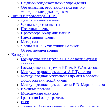
Научно-исследовательские учреждения
Организации, работающие под научно-
методическим руководством
Члены и профессора АН РТ
Действительные члены
Члены-корреспонденты
Почетные члены
Профессора Академии наук РТ
Иностранные члены
Мемориал
Члены АН РТ - участники Великой
Отечественной войны
Конкурсы
Государственная премия РТ в области науки и
техники
Государственная премия РТ им. В.Е.Алемасова
Международная премия им. А.Н.Туполева
Международная Арбузовская премия в области
фосфорорганической химии
Международная премия имени В.В. Марковникова
Именные премии
Молодёжные конкурсы
Гранты по Госпрограммам РТ
РНФ
Лауреаты Государственной премии Республики