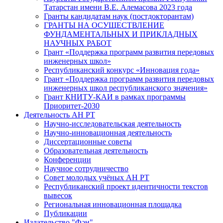
Татарстан имени В.Е. Алемасова 2023 года
Гранты кандидатам наук (постдокторантам)
ГРАНТЫ НА ОСУЩЕСТВЛЕНИЕ
ФУНДАМЕНТАЛЬНЫХ И ПРИКЛАДНЫХ
НАУЧНЫХ РАБОТ
Грант «Поддержка программ развития передовых
инженерных школ»
Республиканский конкурс «Инновация года»
Грант «Поддержка программ развития передовых
инженерных школ республиканского значения»
Грант КНИТУ-КАИ в рамках программы
Приоритет-2030
Деятельность АН РТ
Научно-исследовательская деятельность
Научно-инновационная деятельность
Диссертационные советы
Образовательная деятельность
Конференции
Научное сотрудничество
Совет молодых учёных АН РТ
Республиканский проект идентичности текстов
вывесок
Региональная инновационная площадка
Публикации
Издательство "Фән"