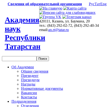
Сведения об образовательной организации
Рус
Тат
Eng
Академия
420111, Казань, ул. Баумана, 20
тел.: (843) 292-02-72, (843) 292-40-34
наук
email:
an.rt@tatar.ru
Республики
Татарстан
Об Академии
Общие сведения
Президент
Президиум
Награды
Нормативные документы
Вакансии
Контакты
Подразделения
Отделения