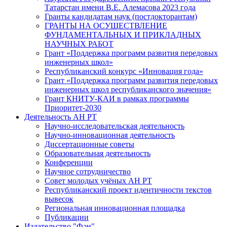
Татарстан имени В.Е. Алемасова 2023 года
Гранты кандидатам наук (постдокторантам)
ГРАНТЫ НА ОСУЩЕСТВЛЕНИЕ
ФУНДАМЕНТАЛЬНЫХ И ПРИКЛАДНЫХ
НАУЧНЫХ РАБОТ
Грант «Поддержка программ развития передовых
инженерных школ»
Республиканский конкурс «Инновация года»
Грант «Поддержка программ развития передовых
инженерных школ республиканского значения»
Грант КНИТУ-КАИ в рамках программы
Приоритет-2030
Деятельность АН РТ
Научно-исследовательская деятельность
Научно-инновационная деятельность
Диссертационные советы
Образовательная деятельность
Конференции
Научное сотрудничество
Совет молодых учёных АН РТ
Республиканский проект идентичности текстов
вывесок
Региональная инновационная площадка
Публикации
Издательство "Фән"