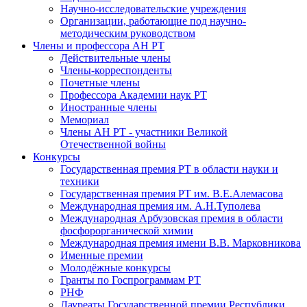
Научно-исследовательские учреждения
Организации, работающие под научно-
методическим руководством
Члены и профессора АН РТ
Действительные члены
Члены-корреспонденты
Почетные члены
Профессора Академии наук РТ
Иностранные члены
Мемориал
Члены АН РТ - участники Великой
Отечественной войны
Конкурсы
Государственная премия РТ в области науки и
техники
Государственная премия РТ им. В.Е.Алемасова
Международная премия им. А.Н.Туполева
Международная Арбузовская премия в области
фосфорорганической химии
Международная премия имени В.В. Марковникова
Именные премии
Молодёжные конкурсы
Гранты по Госпрограммам РТ
РНФ
Лауреаты Государственной премии Республики