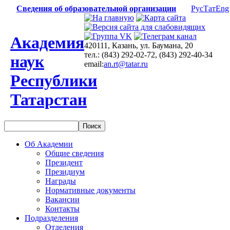
Сведения об образовательной организации
Рус
Тат
Eng
Академия
420111, Казань, ул. Баумана, 20
тел.: (843) 292-02-72, (843) 292-40-34
наук
email:
an.rt@tatar.ru
Республики
Татарстан
Об Академии
Общие сведения
Президент
Президиум
Награды
Нормативные документы
Вакансии
Контакты
Подразделения
Отделения