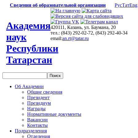
Сведения об образовательной организации
Рус
Тат
Eng
Академия
420111, Казань, ул. Баумана, 20
тел.: (843) 292-02-72, (843) 292-40-34
наук
email:
an.rt@tatar.ru
Республики
Татарстан
Об Академии
Общие сведения
Президент
Президиум
Награды
Нормативные документы
Вакансии
Контакты
Подразделения
Отделения