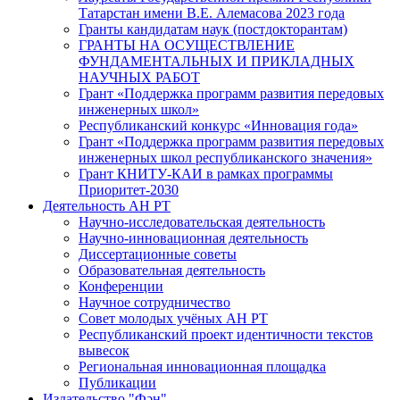
Татарстан имени В.Е. Алемасова 2023 года
Гранты кандидатам наук (постдокторантам)
ГРАНТЫ НА ОСУЩЕСТВЛЕНИЕ
ФУНДАМЕНТАЛЬНЫХ И ПРИКЛАДНЫХ
НАУЧНЫХ РАБОТ
Грант «Поддержка программ развития передовых
инженерных школ»
Республиканский конкурс «Инновация года»
Грант «Поддержка программ развития передовых
инженерных школ республиканского значения»
Грант КНИТУ-КАИ в рамках программы
Приоритет-2030
Деятельность АН РТ
Научно-исследовательская деятельность
Научно-инновационная деятельность
Диссертационные советы
Образовательная деятельность
Конференции
Научное сотрудничество
Совет молодых учёных АН РТ
Республиканский проект идентичности текстов
вывесок
Региональная инновационная площадка
Публикации
Издательство "Фән"