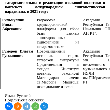
татарского языка и реализации языковой политики в
контексте международной лингвистической
парадигмы
, в 2021 году:
Гильмуллин
Разработка
Академия
Ринат
краудсорсинговой
Республики Та
Абрекович
платформы для сбора
Начальник О
базы данных
АН РТ".
аннотированных
аудиозаписей на
татарском языке
Гумеров Ильгам
Новонайденный
Академия
Гусманович
источник тюрко-
Республики Та
татарской литературы
зав. Це
Средневековья из
письменн
фондов Института
музыкального 
древних рукописей
ИЯЛИ
Матенадаран имени
им.Г.Ибраги
св.Месропа Маштоца:
РТ
исследование и текст
Язык: Русский
Поделиться в соцсетях: