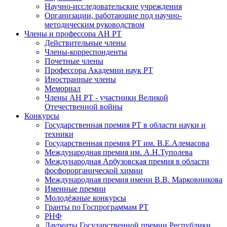
Научно-исследовательские учреждения
Организации, работающие под научно-
методическим руководством
Члены и профессора АН РТ
Действительные члены
Члены-корреспонденты
Почетные члены
Профессора Академии наук РТ
Иностранные члены
Мемориал
Члены АН РТ - участники Великой
Отечественной войны
Конкурсы
Государственная премия РТ в области науки и
техники
Государственная премия РТ им. В.Е.Алемасова
Международная премия им. А.Н.Туполева
Международная Арбузовская премия в области
фосфорорганической химии
Международная премия имени В.В. Марковникова
Именные премии
Молодёжные конкурсы
Гранты по Госпрограммам РТ
РНФ
Лауреаты Государственной премии Республики