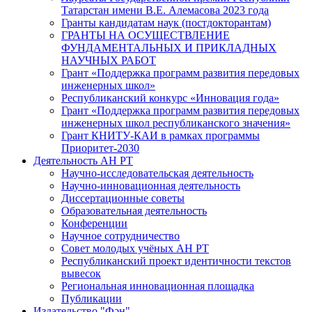
Татарстан имени В.Е. Алемасова 2023 года
Гранты кандидатам наук (постдокторантам)
ГРАНТЫ НА ОСУЩЕСТВЛЕНИЕ
ФУНДАМЕНТАЛЬНЫХ И ПРИКЛАДНЫХ
НАУЧНЫХ РАБОТ
Грант «Поддержка программ развития передовых
инженерных школ»
Республиканский конкурс «Инновация года»
Грант «Поддержка программ развития передовых
инженерных школ республиканского значения»
Грант КНИТУ-КАИ в рамках программы
Приоритет-2030
Деятельность АН РТ
Научно-исследовательская деятельность
Научно-инновационная деятельность
Диссертационные советы
Образовательная деятельность
Конференции
Научное сотрудничество
Совет молодых учёных АН РТ
Республиканский проект идентичности текстов
вывесок
Региональная инновационная площадка
Публикации
Издательство "Фән"