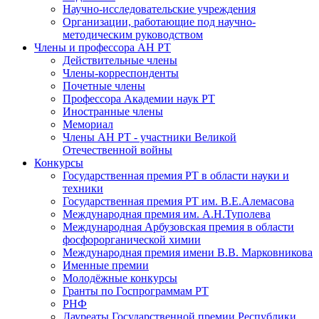
Научно-исследовательские учреждения
Организации, работающие под научно-
методическим руководством
Члены и профессора АН РТ
Действительные члены
Члены-корреспонденты
Почетные члены
Профессора Академии наук РТ
Иностранные члены
Мемориал
Члены АН РТ - участники Великой
Отечественной войны
Конкурсы
Государственная премия РТ в области науки и
техники
Государственная премия РТ им. В.Е.Алемасова
Международная премия им. А.Н.Туполева
Международная Арбузовская премия в области
фосфорорганической химии
Международная премия имени В.В. Марковникова
Именные премии
Молодёжные конкурсы
Гранты по Госпрограммам РТ
РНФ
Лауреаты Государственной премии Республики