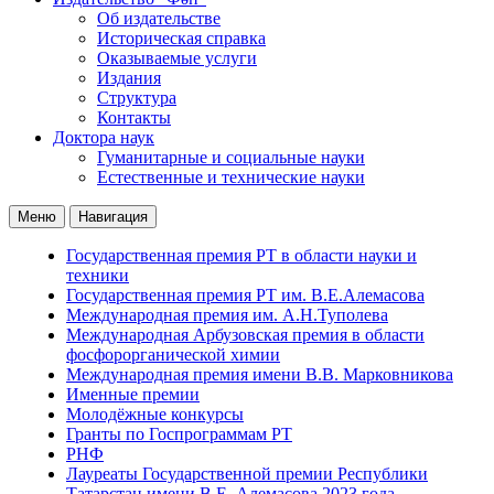
Об издательстве
Историческая справка
Оказываемые услуги
Издания
Структура
Контакты
Доктора наук
Гуманитарные и социальные науки
Естественные и технические науки
Меню
Навигация
Государственная премия РТ в области науки и
техники
Государственная премия РТ им. В.Е.Алемасова
Международная премия им. А.Н.Туполева
Международная Арбузовская премия в области
фосфорорганической химии
Международная премия имени В.В. Марковникова
Именные премии
Молодёжные конкурсы
Гранты по Госпрограммам РТ
РНФ
Лауреаты Государственной премии Республики
Татарстан имени В.Е. Алемасова 2023 года