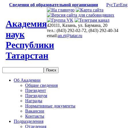
Сведения об образовательной организации
Рус
Тат
Eng
Академия
420111, Казань, ул. Баумана, 20
тел.: (843) 292-02-72, (843) 292-40-34
наук
email:
an.rt@tatar.ru
Республики
Татарстан
Об Академии
Общие сведения
Президент
Президиум
Награды
Нормативные документы
Вакансии
Контакты
Подразделения
Отделения