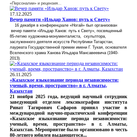
«Персоналии» и рецензия...
17.12.2025
Вечер памяти «Ильдар Ханов: путь к Свету»
16 декабря в конференцзале «Ногай» был организован
вечер памяти «Ильдар Ханов: путь к Свету», посвященный
85-летию художника-м
онументалиста,
скульптора,
заслуженного деятеля искусств Республики Татарстан,
лауреата Государственной премии имени Г. Тукая, основателя
Вселенского храма Ханова Ильдара Мансавеевича
(1940-
2013).
26.11.2025
«Казахское языкознание периода независимости:
ученый, время, пространство» в г. Алматы,
Казахстан
21 ноября 2025 года, ведущий научный сотрудник
заведующий отделом лексикографии института
Ринат Тагирович Сафаров принял участие в
международной научно-практической конференции
«Казахское языкознание периода независимости:
ученый, время, пространство» в г. Алматы,
Казахстан. Мероприятие было организовано в честь
80-летнего юбилея выдающегося...