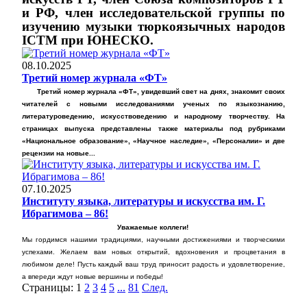
и РФ, член исследовательской группы по
изучению музыки тюркоязычных народов
ICTM при ЮНЕСКО.
08.10.2025
Третий номер журнала «ФТ»
Третий номер журнала «ФТ», увидевший свет на днях, знакомит своих
читателей с новыми исследованиями ученых по языкознанию,
литературоведению, искусствоведению и народному творчеству. На
страницах выпуска представлены также материалы под рубриками
«Национальное образование», «Научное наследие», «Персоналии» и две
рецензии на новые...
07.10.2025
Институту языка, литературы и искусства им. Г.
Ибрагимова – 86!
Уважаемые коллеги!
Мы гордимся нашими традициями, научными достижениями и творческими
успехами. Желаем вам новых открытий, вдохновения и процветания в
любимом деле! Пусть каждый ваш труд приносит радость и удовлетворение,
а впереди ждут новые вершины и победы!
Страницы:
1
2
3
4
5
...
81
След.