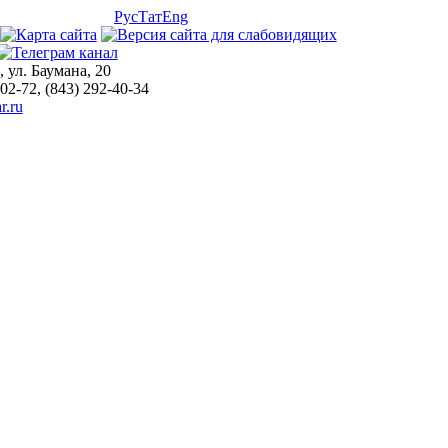
Рус
Тат
Eng
, ул. Баумана, 20
-02-72, (843) 292-40-34
r.ru