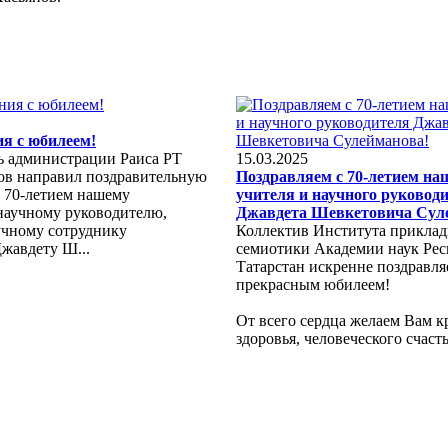
я с юбилеем!
ь администрации Раиса РТ
15.03.2025
ов направил поздравительную
Поздравляем с 70-летием на
с 70-летием нашему
учителя и научного руковод
 научному руководителю,
Джавдета Шевкетовича Сул
учному сотруднику
Коллектив Института прикла
жавдету Ш...
семиотики Академии наук Ре
Татарстан искренне поздравля
прекрасным юбилеем!
От всего сердца желаем Вам к
здоровья, человеческого счастья