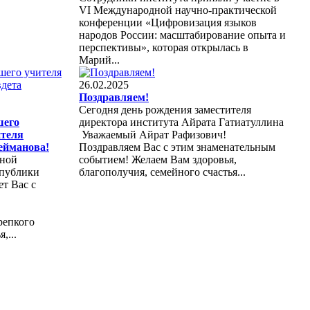
VI Международной научно-практической
конференции «Цифровизация языков
народов России: масштабирование опыта и
перспективы», которая открылась в
Марий...
26.02.2025
Поздравляем!
Сегодня день рождения заместителя
шего
директора института Айрата Гатиатуллина
ителя
Уважаемый Айрат Рафизович!
ейманова!
Поздравляем Вас с этим знаменательным
дной
событием! Желаем Вам здоровья,
спублики
благополучия, семейного счастья...
ет Вас с
репкого
,...