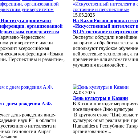
15.05.2025
 Института принимают
На KazanForum прошла сесс
онференции, организованной
«Искусственный интеллект в
Черкесским университетом
NLP: состояние и перспекти
Карачаево-Черкесском
Эксперты обсудили новейшие
нном университете имени
алгоритмы обработки текста, 
проходит всероссийская
используют глубокое обучение
тическая конференция «Языки
нейросетевые технологии, а т
ии. Перспективы и развитие»,
применение для автоматизаци
улучшения взаимодейст...
24.03.2025
День культуры в Казани
 с днем рождения А.Ф.
В Казани проходят мероприяти
посвященные Дню культуры.
чает день рождения вице-
В круглом столе "Цифровые т
кадемии наук РТ в области
культуре: опыт реализации про
кусственного интеллекта и
Humanities в Республике Татар
нных технологий Айрат
организованном...
асьянов.