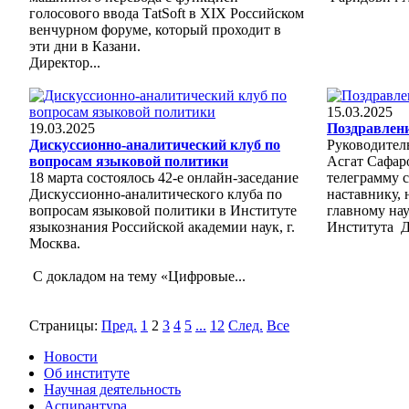
голосового ввода ТatSoft в XIX Российском
венчурном форуме, который проходит в
эти дни в Казани.
Директор...
15.03.2025
19.03.2025
Поздравлени
Дискуссионно-аналитический клуб по
Руководител
вопросам языковой политики
Асгат Сафар
18 марта состоялось 42-е онлайн-заседание
телеграмму 
Дискуссионно-аналитического клуба по
наставнику,
вопросам языковой политики в Институте
главному на
языкознания Российской академии наук, г.
Института Д
Москва.
С докладом на тему «Цифровые...
Страницы:
Пред.
1
2
3
4
5
...
12
След.
Все
Новости
Об институте
Научная деятельность
Аспирантура