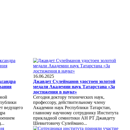
16.06.2025
ксандра
Джавдет Сулейманов удостоен золотой
вания
медали Академии наук Татарстана «За
достижения в науке»
дной
Сегодня доктору технических наук,
спублики
профессору, действительному члену
ет ведущего
Академии наук Республики Татарстан,
дра
главному научному сотруднику Института
воением
прикладной семиотики АН РТ Джавдету
...
Шевкетовичу Сулеймано...