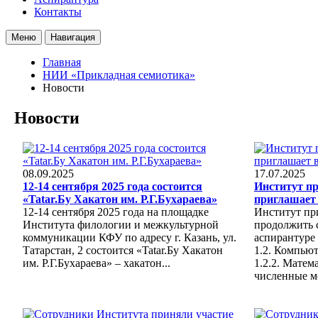
Контакты
Меню
Навигация
Главная
НИИ «Прикладная семиотика»
Новости
Новости
08.09.2025
17.07.2025
12-14 сентября 2025 года состоится
Институт п
«Tatar.Бу Хакатон им. Р.Г.Бухараева»
приглашает 
12-14 сентября 2025 года на площадке
Институт пр
Института филологии и межкультурной
продолжить 
коммуникации КФУ по адресу г. Казань, ул.
аспирантуре
Татарстан, 2 состоится «Tatar.Бу Хакатон
1.2. Компью
им. Р.Г.Бухараева» – хакатон...
1.2.2. Матем
численные м