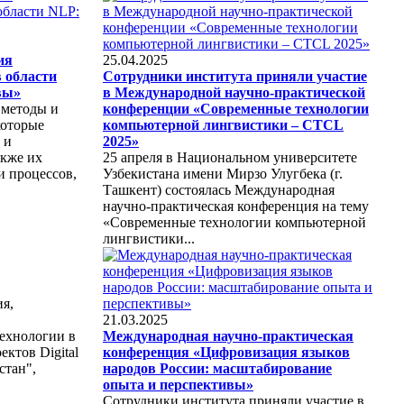
ия
25.04.2025
 области
Сотрудники института приняли участие
вы»
в Международной научно-практической
 методы и
конференции «Современные технологии
которые
компьютерной лингвистики – CTCL
 и
2025»
акже их
25 апреля в Национальном университете
и процессов,
Узбекистана имени Мирзо Улугбека (г.
Ташкент) состоялась Международная
научно-практическая конференция на тему
«Современные технологии компьютерной
лингвистики...
я,
21.03.2025
ехнологии в
Международная научно-практическая
ектов Digital
конференция «Цифровизация языков
стан",
народов России: масштабирование
опыта и перспективы»
Сотрудники института приняли участие в