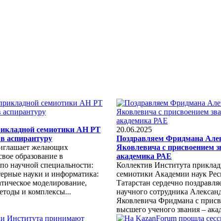
рикладной семиотики АН РТ
20.06.2025
в аспирантуру
Поздравляем Фридмана Але
иглашает желающих
Яковлевича с присвоением з
свое образование в
академика РАЕ
 по научной специальности:
Коллектив Института прикла
терные науки и информатика:
семиотики Академии наук Ре
атическое моделирование,
Татарстан сердечно поздравля
етоды и комплексы...
научного сотрудника Алексан
Яковлевича Фридмана с прис
высшего ученого звания – акад