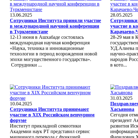
13.06.2025
28.05.2025
Сотрудники Института приняли участие
Сотрудники
в международной научной конференции
участие в к
в Туркменистане
Карачаево-
12-13 июня в Ашхабаде состоялась
28-29 мая в 
международная научная конференция
государстве
«Наука, техника и инновационные
У.Д.Алиева 
технологии в период возрождения новой
научно-прак
эпохи могущественного государства».
народов Росс
Сотрудники ...
в кото...
31.03.2025
10.04.2025
Поздравляем
Сотрудники Института принимают
Хасьянова
участие в XIX Российском венчурном
Сегодня отме
форуме
президент А
Институт прикладной семиотики
развития Ис
Академии наук РТ представил сервис
информацио
машинного перевода с функцией
Фаридович Х