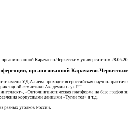
28.05.20
нференции, организованной Карачаево-Черкесским
итете имени У.Д.Алиева проходит всероссийская научно-практич
прикладной семиотики Академии наук РТ.
интеллект», «Онтолингвистическая платформа на базе графов з
равления корпусными данными «Туган тел» и т.д.
з разных уголков России.