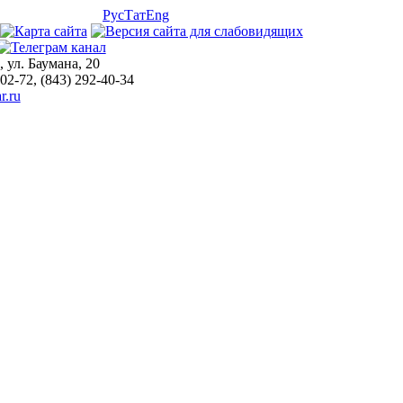
Рус
Тат
Eng
, ул. Баумана, 20
-02-72, (843) 292-40-34
r.ru