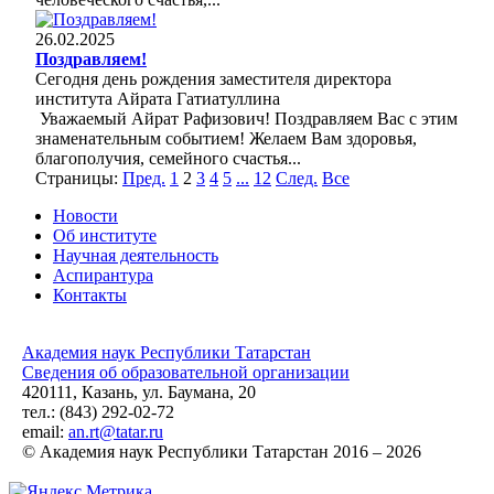
26.02.2025
Поздравляем!
Сегодня день рождения заместителя директора
института Айрата Гатиатуллина
Уважаемый Айрат Рафизович! Поздравляем Вас с этим
знаменательным событием! Желаем Вам здоровья,
благополучия, семейного счастья...
Страницы:
Пред.
1
2
3
4
5
...
12
След.
Все
Новости
Об институте
Научная деятельность
Аспирантура
Контакты
Академия наук Республики Татарстан
Сведения об образовательной организации
420111, Казань, ул. Баумана, 20
тел.: (843) 292-02-72
email:
an.rt@tatar.ru
© Академия наук Республики Татарстан 2016 – 2026