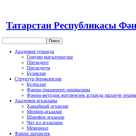
Татарстан Республикасы Фән
Академия турында
Гомуми мәгълүматлар
Президент
Президиум
Бүләкләр
Структур берәмлекләр
Бүлекләр
Фәнни-тикшеренү оешмалары
Фәнни-методик җитәкчелек астында эшләүче оешм
Академия әгъзалары
Хакыйкый әгъзалар
Мөхбир-әгьзалар
Шәрәфле әгьзалар
Чит ил әгьзалары
Мемориал
Фәнни эшчәнлек