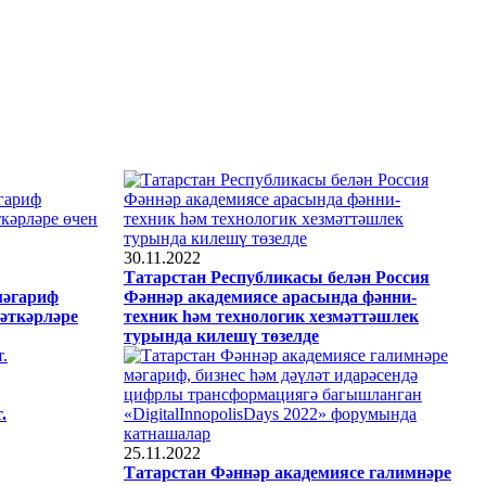
30.11.2022
Татарстан Республикасы белән Россия
мәгариф
Фәннәр академиясе арасында фәнни-
әткәрләре
техник һәм технологик хезмәттәшлек
турында килешү төзелде
.
25.11.2022
Татарстан Фәннәр академиясе галимнәре