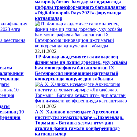
мәгариф, бизнес һәм дәүләт идарәсендә
цифрлы трансформациягә багышланган
«DigitalInnopolisDays 2022» форумында
катнашалар
22.11.2022
ТР Фәннәр академиясе галимнәренең
фәнни эше иң яхшы дәреслек, уку әсбабы
стәмә
һәм монографиягә багышланган IX
ммаларының
Бөтенроссия инновацион иҗтимагый
 турында
конкурсында җиңүче дип табылды
дагы
14.11.2022
ветының 10
А.Х. Халиков исемендәге Археология
ференция
институты хезмәткәрләре «Лихачёвлар.
Тормыш - Ватанга хезмәт итү» дип
аталган фәнни-гамәли конференциядә
катнаштылар