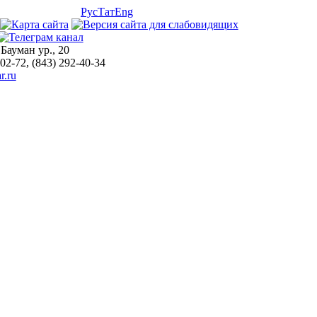
Рус
Тат
Eng
 Бауман ур., 20
-02-72, (843) 292-40-34
r.ru