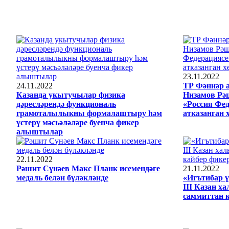
23.11.2022
24.11.2022
ТР Фәннәр а
Казанда укытучылар физика
Низамов Рә
дәресләрендә функциональ
«Россия Фе
грамоталылыкны формалаштыру һәм
атказанган 
үстерү мәсьәләләре буенча фикер
алыштылар
22.11.2022
Рәшит Сүнәев Макс Планк исемендәге
21.11.2022
медаль белән бүләкләнде
«Игътибар үз
III Казан х
саммиттан 