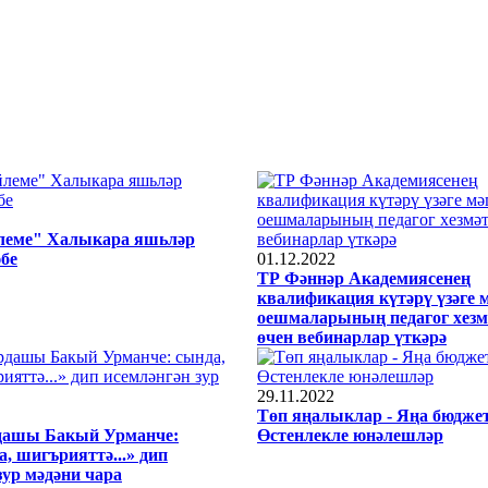
леме" Халыкара яшьләр
бе
01.12.2022
ТР Фәннәр Академиясенең
квалификация күтәрү үзәге 
оешмаларының педагог хезм
өчен вебинарлар үткәрә
29.11.2022
Төп яңалыклар - Яңа бюджет
дашы Бакый Урманче:
Өстенлекле юнәлешләр
а, шигърияттә...» дип
зур мәдәни чара