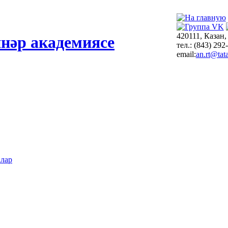
420111, Казан,
нәр академиясе
тел.: (843) 292
email:
an.rt@tata
алар