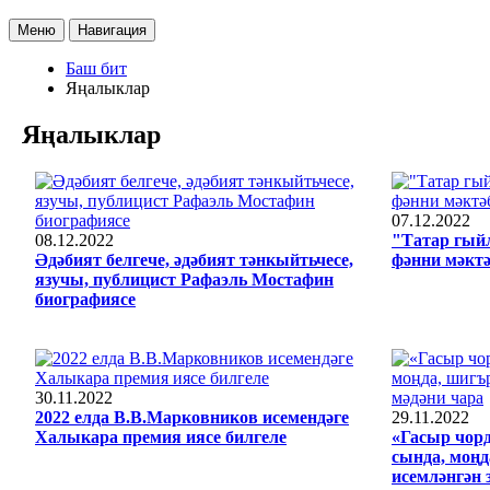
Меню
Навигация
Баш бит
Яңалыклар
Яңалыклар
07.12.2022
08.12.2022
"Татар гый
Әдәбият белгече, әдәбият тәнкыйтьчесе,
фәнни мәктә
язучы, публицист Рафаэль Мостафин
биографиясе
30.11.2022
2022 елда В.В.Марковников исемендәге
29.11.2022
Халыкара премия иясе билгеле
«Гасыр чор
сында, моңд
исемләнгән 