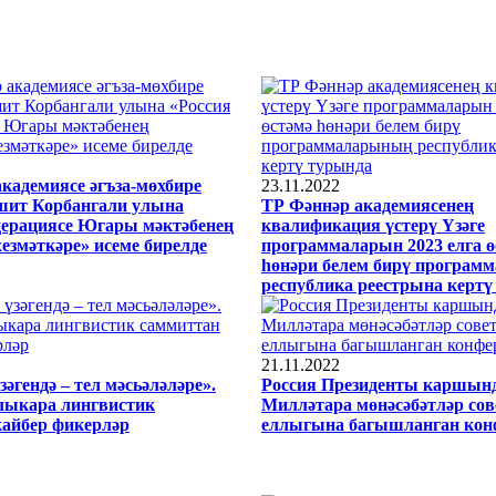
кадемиясе әгъза-мөхбире
23.11.2022
шит Корбангали улына
ТР Фәннәр академиясенең
дерациясе Югары мәктәбенең
квалификация үстерү Үзәге
хезмәткәре» исеме бирелде
программаларын 2023 елга ө
һөнәри белем бирү програ
республика реестрына кертү
21.11.2022
әгендә – тел мәсьәләләре».
Россия Президенты каршын
алыкара лингвистик
Милләтара мөнәсәбәтләр со
кайбер фикерләр
еллыгына багышланган кон